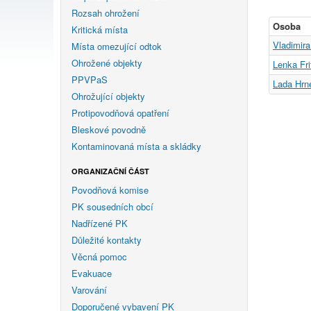
Rozsah ohrožení
Osoba
Kritická místa
Vladimir
Místa omezující odtok
Ohrožené objekty
Lenka Fr
PPVPaS
Lada Hrn
Ohrožující objekty
Protipovodňová opatření
Bleskové povodně
Kontaminovaná místa a skládky
ORGANIZAČNÍ ČÁST
Povodňová komise
PK sousedních obcí
Nadřízené PK
Důležité kontakty
Věcná pomoc
Evakuace
Varování
Doporučené vybavení PK