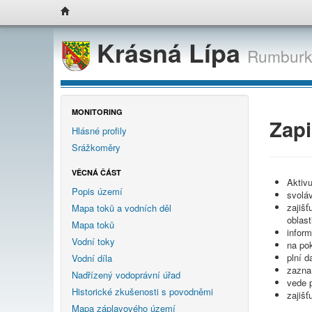
Krásná Lípa
Rumburk
MONITORING
Zapi
Hlásné profily
Srážkoměry
VĚCNÁ ČÁST
Aktivu
Popis území
svolá
zajiš
Mapa toků a vodních děl
oblas
Mapa toků
infor
Vodní toky
na pok
plní d
Vodní díla
zazna
Nadřízený vodoprávní úřad
vede p
Historické zkušenosti s povodněmi
zajišť
Mapa záplavového území