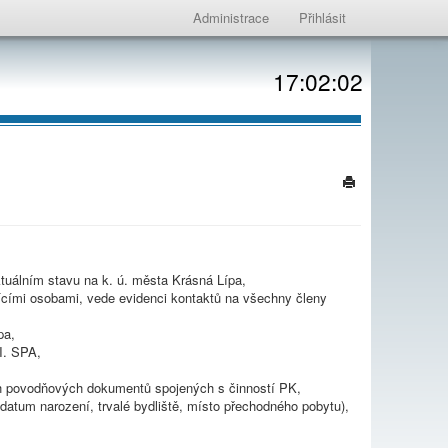
Administrace
Přihlásit
17:02:02
tuálním stavu na k. ú. města Krásná Lípa,
jícími osobami, vede evidenci kontaktů na všechny členy
pa,
II. SPA,
h povodňových dokumentů spojených s činností PK,
datum narození, trvalé bydliště, místo přechodného pobytu),