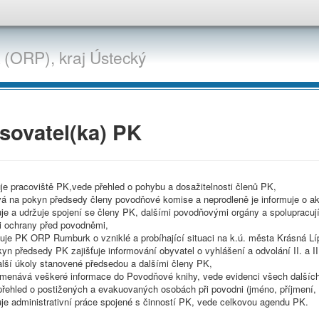
 (ORP),
kraj
Ústecký
sovatel(ka) PK
je pracoviště PK,vede přehled o pohybu a dosažitelnosti členů PK,
vá na pokyn předsedy členy povodňové komise a neprodleně je informuje o ak
ťuje a udržuje spojení se členy PK, dalšími povodňovými orgány a spolupracu
ti ochrany před povodněmi,
muje PK ORP Rumburk o vzniklé a probíhající situaci na k.ú. města Krásná Lí
yn předsedy PK zajišťuje informování obyvatel o vyhlášení a odvolání II. a I
alší úkoly stanovené předsedou a dalšími členy PK,
menává veškeré informace do Povodňové knihy, vede evidenci všech dalšíc
řehled o postižených a evakuovaných osobách při povodni (jméno, příjmení, 
uje administrativní práce spojené s činností PK, vede celkovou agendu PK.