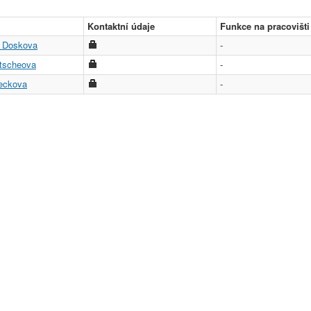
Kontaktní údaje
Funkce na pracovišti
a Doskova
-
itscheova
-
eckova
-