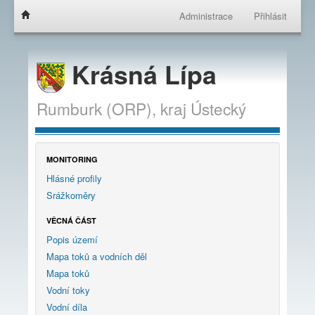
Administrace
Přihlásit
Krásná Lípa
Rumburk (ORP),
kraj
Ústecký
MONITORING
Hlásné profily
Srážkoměry
VĚCNÁ ČÁST
Popis území
Mapa toků a vodních děl
Mapa toků
Vodní toky
Vodní díla