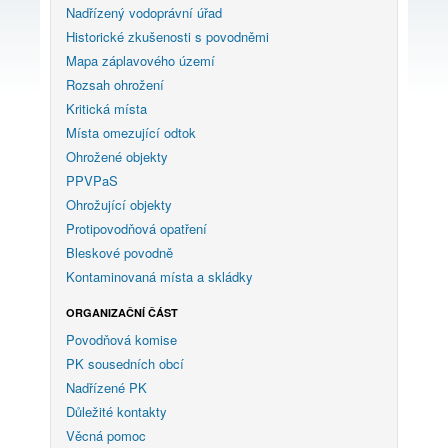
Nadřízený vodoprávní úřad
Historické zkušenosti s povodněmi
Mapa záplavového území
Rozsah ohrožení
Kritická místa
Místa omezující odtok
Ohrožené objekty
PPVPaS
Ohrožující objekty
Protipovodňová opatření
Bleskové povodně
Kontaminovaná místa a skládky
ORGANIZAČNÍ ČÁST
Povodňová komise
PK sousedních obcí
Nadřízené PK
Důležité kontakty
Věcná pomoc