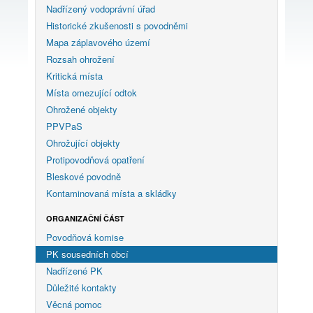
Nadřízený vodoprávní úřad
Historické zkušenosti s povodněmi
Mapa záplavového území
Rozsah ohrožení
Kritická místa
Místa omezující odtok
Ohrožené objekty
PPVPaS
Ohrožující objekty
Protipovodňová opatření
Bleskové povodně
Kontaminovaná místa a skládky
ORGANIZAČNÍ ČÁST
Povodňová komise
PK sousedních obcí
Nadřízené PK
Důležité kontakty
Věcná pomoc