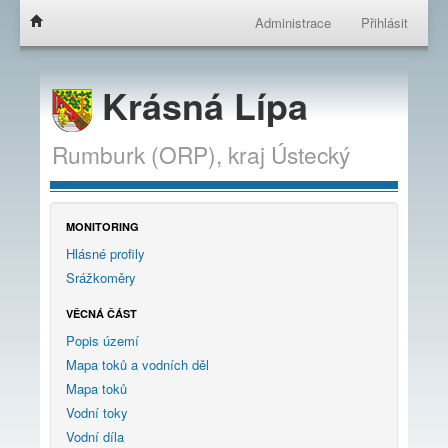
Administrace
Přihlásit
Krásná Lípa
Rumburk (ORP),
kraj
Ústecký
MONITORING
Hlásné profily
Srážkoměry
VĚCNÁ ČÁST
Popis území
Mapa toků a vodních děl
Mapa toků
Vodní toky
Vodní díla