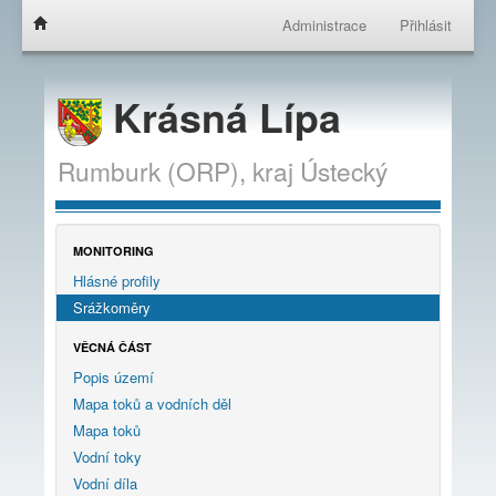
Administrace
Přihlásit
Krásná Lípa
Rumburk (ORP),
kraj
Ústecký
MONITORING
Hlásné profily
Srážkoměry
VĚCNÁ ČÁST
Popis území
Mapa toků a vodních děl
Mapa toků
Vodní toky
Vodní díla