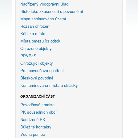
Nadřízený vodoprávní úřad
Historické zkušenosti s povodněmi
Mapa záplavového území
Rozsah ohrožení
Kritická místa
Místa omezující odtok
Ohrožené objekty
PPVPaS
Ohrožující objekty
Protipovodňová opatření
Bleskové povodně
Kontaminovaná místa a skládky
ORGANIZAČNÍ ČÁST
Povodňová komise
PK sousedních obcí
Nadřízené PK
Důležité kontakty
Věcná pomoc