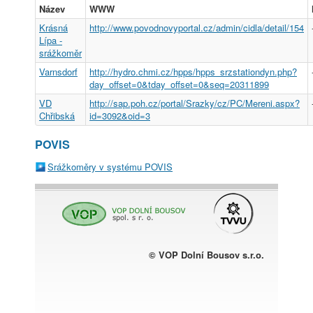
Název
WWW
Krásná
http://www.povodnovyportal.cz/admin/cidla/detail/154
Lípa -
srážkoměr
Varnsdorf
http://hydro.chmi.cz/hpps/hpps_srzstationdyn.php?
day_offset=0&tday_offset=0&seq=20311899
VD
http://sap.poh.cz/portal/Srazky/cz/PC/Mereni.aspx?
Chřibská
id=3092&oid=3
POVIS
Srážkoměry v systému POVIS
© VOP Dolní Bousov s.r.o.