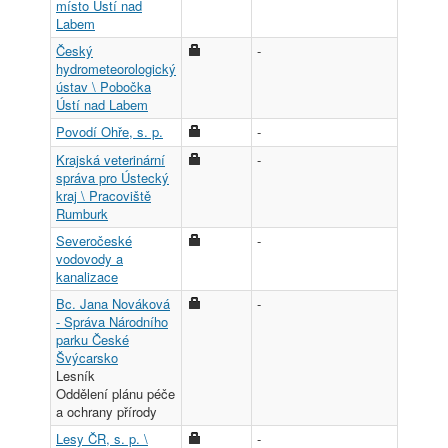
místo Ústí nad
Labem
Český
-
hydrometeorologický
ústav \ Pobočka
Ústí nad Labem
Povodí Ohře, s. p.
-
Krajská veterinární
-
správa pro Ústecký
kraj \ Pracoviště
Rumburk
Severočeské
-
vodovody a
kanalizace
Bc. Jana Nováková
-
- Správa Národního
parku České
Švýcarsko
Lesník
Oddělení plánu péče
a ochrany přírody
Lesy ČR, s. p. \
-