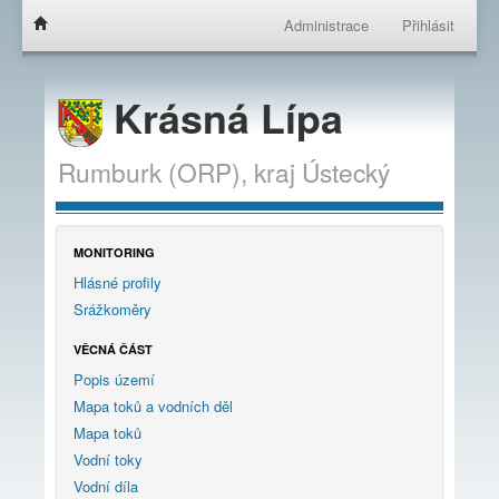
Administrace
Přihlásit
Krásná Lípa
Rumburk (ORP),
kraj
Ústecký
MONITORING
Hlásné profily
Srážkoměry
VĚCNÁ ČÁST
Popis území
Mapa toků a vodních děl
Mapa toků
Vodní toky
Vodní díla