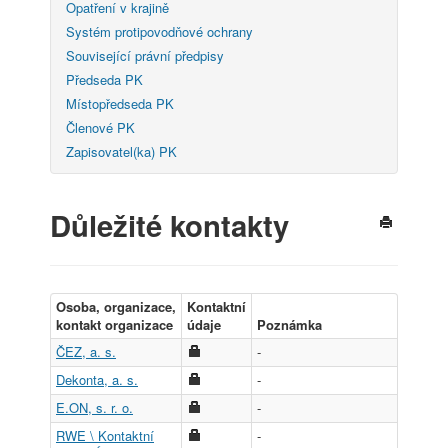
Opatření v krajině
Systém protipovodňové ochrany
Související právní předpisy
Předseda PK
Místopředseda PK
Členové PK
Zapisovatel(ka) PK
Důležité kontakty
Osoba, organizace,
Kontaktní
kontakt organizace
údaje
Poznámka
ČEZ, a. s.
-
Dekonta, a. s.
-
E.ON, s. r. o.
-
RWE \ Kontaktní
-