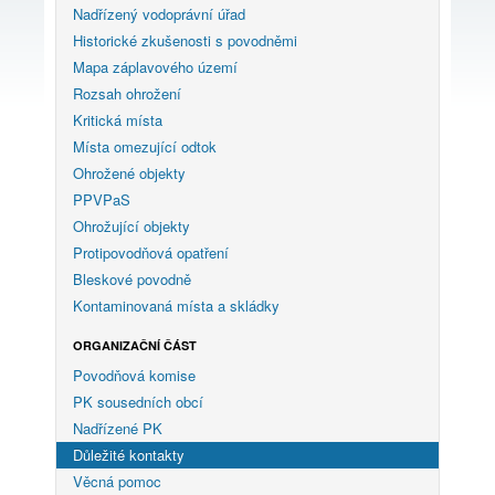
Nadřízený vodoprávní úřad
Historické zkušenosti s povodněmi
Mapa záplavového území
Rozsah ohrožení
Kritická místa
Místa omezující odtok
Ohrožené objekty
PPVPaS
Ohrožující objekty
Protipovodňová opatření
Bleskové povodně
Kontaminovaná místa a skládky
ORGANIZAČNÍ ČÁST
Povodňová komise
PK sousedních obcí
Nadřízené PK
Důležité kontakty
Věcná pomoc