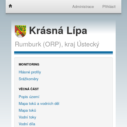
Administrace
Přihlásit
Krásná Lípa
Rumburk (ORP),
kraj
Ústecký
MONITORING
Hlásné profily
Srážkoměry
VĚCNÁ ČÁST
Popis území
Mapa toků a vodních děl
Mapa toků
Vodní toky
Vodní díla