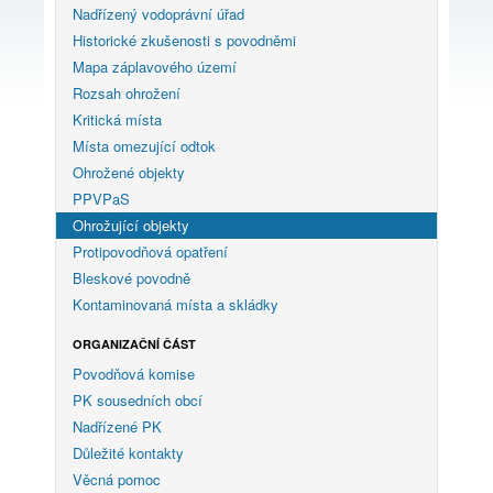
Nadřízený vodoprávní úřad
Historické zkušenosti s povodněmi
Mapa záplavového území
Rozsah ohrožení
Kritická místa
Místa omezující odtok
Ohrožené objekty
PPVPaS
Ohrožující objekty
Protipovodňová opatření
Bleskové povodně
Kontaminovaná místa a skládky
ORGANIZAČNÍ ČÁST
Povodňová komise
PK sousedních obcí
Nadřízené PK
Důležité kontakty
Věcná pomoc