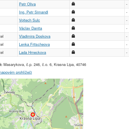
Petr Oliva
-
Ing. Petr Simandl
-
Vojtech Sulc
-
Václav Danita
-
el
Vladimira Doskova
-
el
Lenka Fritscheova
-
el
Lada Hrneckova
-
ě:
Masarykova, č.p. 246, č.o. 6, Krasna Lipa, 40746
 mapovém prohlížeči