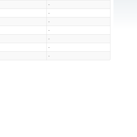
-
-
-
-
-
-
-