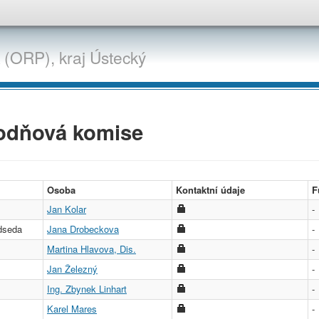
 (ORP),
kraj
Ústecký
odňová komise
Osoba
Kontaktní údaje
F
Jan Kolar
-
dseda
Jana Drobeckova
-
Martina Hlavova, Dis.
-
Jan Železný
-
Ing. Zbynek Linhart
-
Karel Mares
-