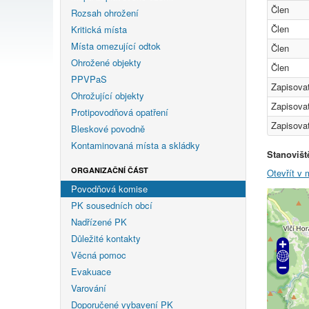
Člen
Rozsah ohrožení
Člen
Kritická místa
Místa omezující odtok
Člen
Ohrožené objekty
Člen
PPVPaS
Zapisovat
Ohrožující objekty
Zapisovat
Protipovodňová opatření
Zapisovat
Bleskové povodně
Kontaminovaná místa a skládky
Stanovišt
ORGANIZAČNÍ ČÁST
Otevřít v
Povodňová komise
PK sousedních obcí
Nadřízené PK
Důležité kontakty
Věcná pomoc
Evakuace
Varování
Doporučené vybavení PK