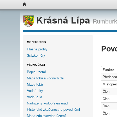
Krásná Lípa
Rumburk
MONITORING
Pov
Hlásné profily
Srážkoměry
VĚCNÁ ČÁST
Funkce
Popis území
Předseda
Mapa toků a vodních děl
Místopře
Mapa toků
Vodní toky
Člen
Vodní díla
Člen
Nadřízený vodoprávní úřad
Člen
Historické zkušenosti s povodněmi
Člen
Mapa záplavového území