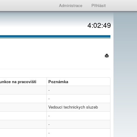
Administrace
Přihlásit
4:02:49
unkce na pracovišti
Poznámka
-
-
Vedouci technickych sluzeb
-
-
-