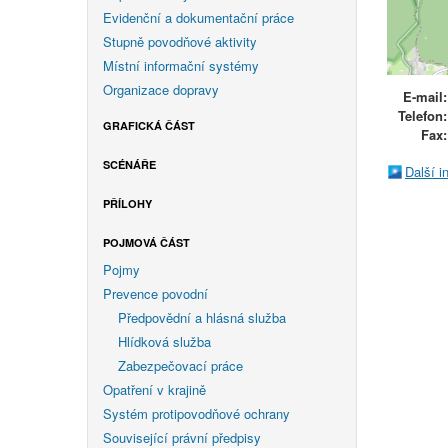
Evidenční a dokumentační práce
Stupně povodňové aktivity
Místní informační systémy
Organizace dopravy
E-mail:
Telefon:
GRAFICKÁ ČÁST
Fax:
SCÉNÁŘE
Další 
PŘÍLOHY
POJMOVÁ ČÁST
Pojmy
Prevence povodní
Předpovědní a hlásná služba
Hlídková služba
Zabezpečovací práce
Opatření v krajině
Systém protipovodňové ochrany
Související právní předpisy