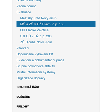
Věcná pomoc
Evakuace
Městský úřad Nový Jičín
MŠ a ZŠ v HŽ Hlavní č.p. 188
OÚ Hladké Životice
Sál OÚ v HŽ č.p. 208
ZŠ Dlouhá Nový Jičín
Varování
Doporučené vybavení PK
Evidenční a dokumentační práce
Stupně povodňové aktivity
Místní informační systémy
Organizace dopravy
GRAFICKÁ ČÁST
SCÉNÁŘE
PŘÍLOHY