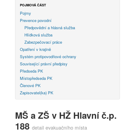
POJMOVÁ ČÁST
Pojmy
Prevence povodní
Předpovědní a hlásná služba
Hlídková služba
Zabezpečovací práce
Opatření v krajině
Systém protipovodňové ochrany
Související právní předpisy
Předseda PK
Místopředseda PK
Členové PK
Zapisovatel(ka) PK
MŠ a ZŠ v HŽ Hlavní č.p.
188
detail evakuačního místa