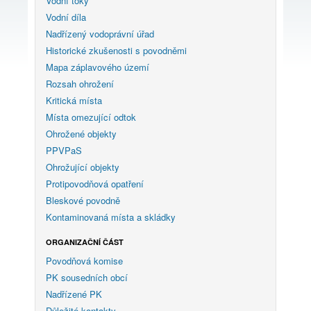
Vodní toky
Vodní díla
Nadřízený vodoprávní úřad
Historické zkušenosti s povodněmi
Mapa záplavového území
Rozsah ohrožení
Kritická místa
Místa omezující odtok
Ohrožené objekty
PPVPaS
Ohrožující objekty
Protipovodňová opatření
Bleskové povodně
Kontaminovaná místa a skládky
ORGANIZAČNÍ ČÁST
Povodňová komise
PK sousedních obcí
Nadřízené PK
Důležité kontakty