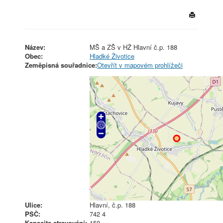
Název:
MŠ a ZŠ v HŽ Hlavní č.p. 188
Obec:
Hladké Životice
Zeměpisná souřadnice:
Otevřít v mapovém prohlížeči
Ulice:
Hlavní, č.p. 188
PSČ:
742 4
Kapacita stravování:
150