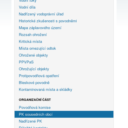
Vodní toky
Vodní díla
Nadřízený vodoprávní úřad
Historické zkušenosti s povodněmi
Mapa záplavového území
Rozsah ohrožení
Kritická místa
Místa omezující odtok
Ohrožené objekty
PPVPaS
Ohrožující objekty
Protipovodňová opatření
Bleskové povodně
Kontaminovaná místa a skládky
ORGANIZAČNÍ ČÁST
Povodňová komise
PK sousedních obcí
Nadřízené PK
Důležité kontakty