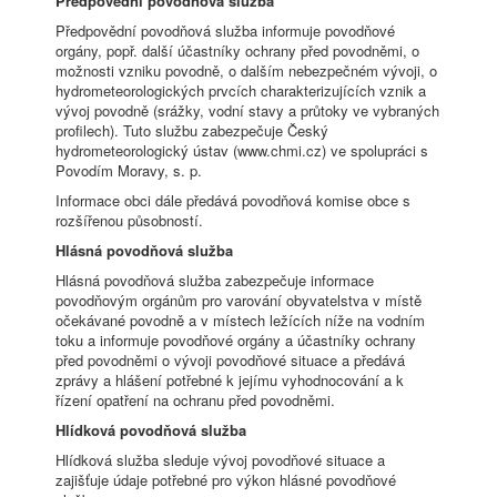
Předpovědní povodňová služba
Předpovědní povodňová služba informuje povodňové
orgány, popř. další účastníky ochrany před povodněmi, o
možnosti vzniku povodně, o dalším nebezpečném vývoji, o
hydrometeorologických prvcích charakterizujících vznik a
vývoj povodně (srážky, vodní stavy a průtoky ve vybraných
profilech). Tuto službu zabezpečuje Český
hydrometeorologický ústav (www.chmi.cz) ve spolupráci s
Povodím Moravy, s. p.
Informace obci dále předává povodňová komise obce s
rozšířenou působností.
Hlásná povodňová služba
Hlásná povodňová služba zabezpečuje informace
povodňovým orgánům pro varování obyvatelstva v místě
očekávané povodně a v místech ležících níže na vodním
toku a informuje povodňové orgány a účastníky ochrany
před povodněmi o vývoji povodňové situace a předává
zprávy a hlášení potřebné k jejímu vyhodnocování a k
řízení opatření na ochranu před povodněmi.
Hlídková povodňová služba
Hlídková služba sleduje vývoj povodňové situace a
zajišťuje údaje potřebné pro výkon hlásné povodňové