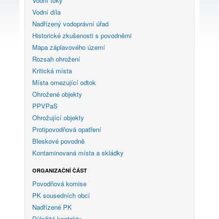
Vodní toky
Vodní díla
Nadřízený vodoprávní úřad
Historické zkušenosti s povodněmi
Mapa záplavového území
Rozsah ohrožení
Kritická místa
Místa omezující odtok
Ohrožené objekty
PPVPaS
Ohrožující objekty
Protipovodňová opatření
Bleskové povodně
Kontaminovaná místa a skládky
ORGANIZAČNÍ ČÁST
Povodňová komise
PK sousedních obcí
Nadřízené PK
Důležité kontakty