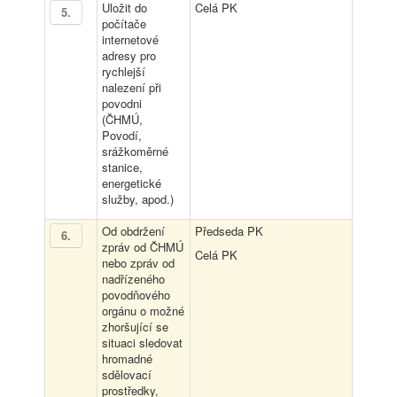
Uložit do
Celá PK
5
.
počítače
internetové
adresy pro
rychlejší
nalezení při
povodni
(ČHMÚ,
Povodí,
srážkoměrné
stanice,
energetické
služby, apod.)
Od obdržení
Předseda PK
6
.
zpráv od ČHMÚ
Celá PK
nebo zpráv od
nadřízeného
povodňového
orgánu o možné
zhoršující se
situaci sledovat
hromadné
sdělovací
prostředky,