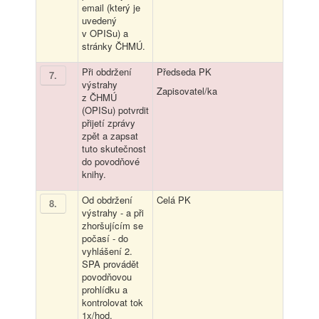
email (který je
uvedený
v OPISu) a
stránky ČHMÚ.
Při obdržení
Předseda PK
7
.
výstrahy
Zapisovatel/ka
z ČHMÚ
(OPISu) potvrdit
přijetí zprávy
zpět a zapsat
tuto skutečnost
do povodňové
knihy.
Od obdržení
Celá PK
8
.
výstrahy - a při
zhoršujícím se
počasí - do
vyhlášení 2.
SPA provádět
povodňovou
prohlídku a
kontrolovat tok
1x/hod.