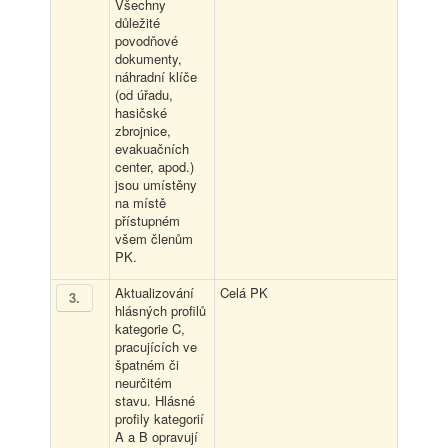
Všechny
důležité
povodňové
dokumenty,
náhradní klíče
(od úřadu,
hasičské
zbrojnice,
evakuačních
center, apod.)
jsou umístěny
na místě
přístupném
všem členům
PK.
Aktualizování
Celá PK
3
.
hlásných profilů
kategorie C,
pracujících ve
špatném či
neurčitém
stavu. Hlásné
profily kategorií
A a B opravují