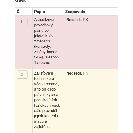
služby.
Č.
Popis
Zodpovídá
Aktualizovat
Předseda PK
1
.
povodňový
plánu po
jakýchkoliv
změnách
(kontakty,
změny hodnot
SPA), alespoň
1x ročně.
Zajišťování
Předseda PK
2
.
technické a
věcné pomoci,
a to od osob
právnických a
podnikajících
fyzických osob,
dále provádět
jejich kontrolu
stavu a
zajištění.