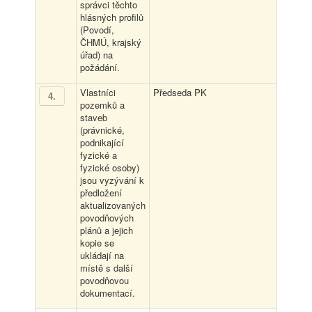
správci těchto
hlásných profilů
(Povodí,
ČHMÚ, krajský
úřad) na
požádání.
Vlastníci
Předseda PK
4
.
pozemků a
staveb
(právnické,
podnikající
fyzické a
fyzické osoby)
jsou vyzývání k
předložení
aktualizovaných
povodňových
plánů a jejich
kopie se
ukládají na
místě s další
povodňovou
dokumentací.