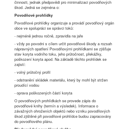
činnosti, jednak předpovědi pro minimalizaci povodňových
škod. Jedná se zejména o:
Povodňové prohlídky
Povodňové prohlídky organizuje a provádí povodňový orgán
obce ve spolupráci se správci toků:
- nejméně jednou ročně, zpravidla na jaře
- vždy po povodni s cílem určit povodňové škody a rozsah
nápravných opatření Povodňovými prohlídkami se zjišťuje
stav koryta vodního toku, jeho průtočnost, překážky,
poškození koryta apod. Na základě těchto prohlídek se
zajistí:
- volný průtočný profil
- odstranění skládek materiálu, který by mohl být stržen
proudící vodou
- oprava poškozených částí koryta
O povodňových prohlídkách se provede zápis do
povodňové knihy (termín a výsledek). Informace o
závažných ohroženích objektů nebo vzniku povodňových
škod zjištěné při povodňové prohlídce budou zapracovány
do povodňového plánu.