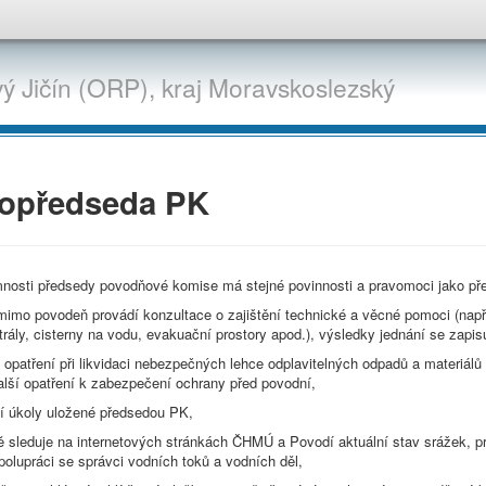
ý Jičín (ORP),
kraj
Moravskoslezský
topředseda PK
mnosti předsedy povodňové komise má stejné povinnosti a pravomoci jako p
imo povodeň provádí konzultace o zajištění technické a věcné pomoci (např. 
trály, cisterny na vodu, evakuační prostory apod.), výsledky jednání se zapi
 opatření při likvidaci nebezpečných lehce odplavitelných odpadů a materiál
alší opatření k zabezpečení ochrany před povodní,
ší úkoly uložené předsedou PK,
 sleduje na internetových stránkách ČHMÚ a Povodí aktuální stav srážek, pr
spolupráci se správci vodních toků a vodních děl,