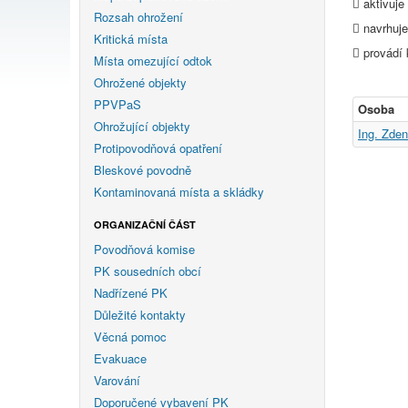
 aktivuje
Rozsah ohrožení
 navrhuje
Kritická místa
 provádí 
Místa omezující odtok
Ohrožené objekty
PPVPaS
Osoba
Ohrožující objekty
Ing. Zde
Protipovodňová opatření
Bleskové povodně
Kontaminovaná místa a skládky
ORGANIZAČNÍ ČÁST
Povodňová komise
PK sousedních obcí
Nadřízené PK
Důležité kontakty
Věcná pomoc
Evakuace
Varování
Doporučené vybavení PK