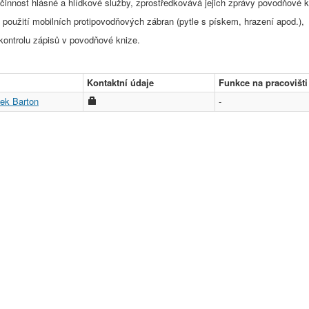
 činnost hlásné a hlídkové služby, zprostředkovává jejich zprávy povodňové k
 použití mobilních protipovodňových zábran (pytle s pískem, hrazení apod.),
kontrolu zápisů v povodňové knize.
Kontaktní údaje
Funkce na pracovišti
nek Barton
-