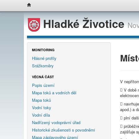
Hladké Životice
Nov
MONITORING
Mís
Hlásné profily
Srážkoměry
VĚCNÁ ČÁST
V nepříto
Popis území
 V době m
Mapa toků a vodních děl
elektrocen
Mapa toků
 navrhuje
Vodní toky
apod.) a d
Vodní díla
 plní dal
Nadřízený vodoprávní úřad
 průběžně
Historické zkušenosti s povodněmi
zajišťuje 
Mapa záplavového území