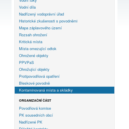
Vodní toky
Vodní díla
Nadřízený vodoprávní úřad
Historické zkušenosti s povodněmi
Mapa záplavového území
Rozsah ohrožení
Kritická místa
Místa omezující odtok
Ohrožené objekty
PPVPaS
Ohrožující objekty
Protipovodňová opatření
Bleskové povodně
Kontaminovaná místa a skládky
ORGANIZAČNÍ ČÁST
Povodňová komise
PK sousedních obcí
Nadřízené PK
Důležité kontakty