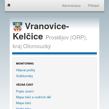
Administrace
Přihlásit
Vranovice-
Kelčice
Prostějov (ORP),
kraj
Olomoucký
MONITORING
Hlásné profily
Srážkoměry
VĚCNÁ ČÁST
Popis území
Mapa toků a vodních děl
Mapa toků
Vodní toky