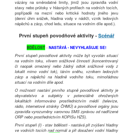
vázány na směrodatné limity, jimiž jsou zpravidla vodní
stavy nebo průtoky v hlásných profilech na vodních tocích,
popřípadě na mezní nebo kritické hodnoty jiného jevu
(denní úhrn srážek, hladina vody v nádrži, vznik ledových
nápěchů a zácp, chod ledu, situace na vodním díle apod.).
První stupeň povodňové aktivity -
Scénář
BDĚLOST
-
NASTÁVÁ - NEVYHLAŠUJE SE!
První stupeň povodňové aktivity může být vyvolán situací
na vodním toku, vlivem srážkové činnosti (koncentrovaný
či naopak omezený nebo žádný odtok srážkové vody z
lokalit mimo vodní tok), táním sněhu, vznikem ledových
zácp a nápěchů na hladině vodního toku, mimořádnou
situací na vodním díle apod.
O možnosti nastání prvního stupně povodňové aktivity je
obyvatelstvo a subjekty v potenciálně ohrožených
lokalitách informováno prostřednictvím médií (televize,
rádio, internetové stránky ČHMÚ) a povodňové orgány jsou
zpravidla vyrozuměny varovnou SMS zprávou od nadřízené
ORP nebo prostřednictvím KOPISu HZS).
První stupeň (I) - stav bdělosti - nastává při zvýšení hladiny
ve vodních tocích nad normál a při dosažení vodní hladiny