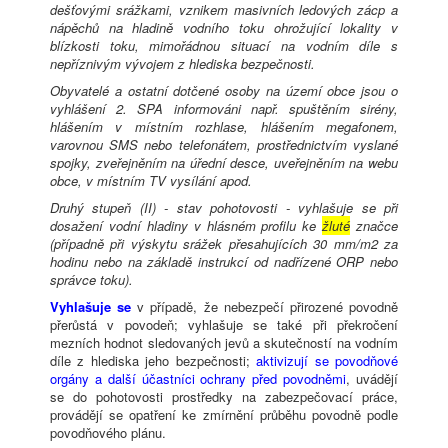
dešťovými srážkami, vznikem masivních ledových zácp a
nápěchů na hladině vodního toku ohrožující lokality v
blízkosti toku, mimořádnou situací na vodním díle s
nepříznivým vývojem z hlediska bezpečnosti.
Obyvatelé a ostatní dotčené osoby na území obce jsou o
vyhlášení 2. SPA informováni např. spuštěním sirény,
hlášením v místním rozhlase, hlášením megafonem,
varovnou SMS nebo telefonátem, prostřednictvím vyslané
spojky, zveřejněním na úřední desce, uveřejněním na webu
obce, v místním TV vysílání apod.
Druhý stupeň (II) - stav pohotovosti - vyhlašuje se při
dosažení vodní hladiny v hlásném profilu ke
žluté
značce
(případně při výskytu srážek přesahujících 30 mm/m2 za
hodinu nebo na základě instrukcí od nadřízené ORP nebo
správce toku).
Vyhlašuje se
v případě, že nebezpečí přirozené povodně
přerůstá v povodeň; vyhlašuje se také při překročení
mezních hodnot sledovaných jevů a skutečností na vodním
díle z hlediska jeho bezpečnosti;
aktivizují se povodňové
orgány a další účastníci ochrany před povodněmi
, uvádějí
se do pohotovosti prostředky na zabezpečovací práce,
provádějí se opatření ke zmírnění průběhu povodně podle
povodňového plánu.