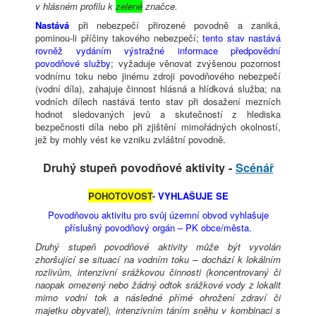
v hlásném profilu k
zelené
značce.
Nastává
při nebezpečí přirozené povodně a zaniká,
pominou-li příčiny takového nebezpečí;
tento stav nastává
rovněž vydáním výstražné informace předpovědní
povodňové služby
; vyžaduje věnovat zvýšenou pozornost
vodnímu toku nebo jinému zdroji povodňového nebezpečí
(vodní díla), zahajuje činnost hlásná a hlídková služba; na
vodních dílech nastává tento stav při dosažení mezních
hodnot sledovaných jevů a skutečností z hlediska
bezpečnosti díla nebo při zjištění mimořádných okolností,
jež by mohly vést ke vzniku zvláštní povodně.
Druhý stupeň povodňové aktivity -
Scénář
POHOTOVOST
-
VYHLAŠUJE SE
Povodňovou aktivitu pro svůj územní obvod vyhlašuje
příslušný povodňový orgán – PK obce/města.
Druhý stupeň povodňové aktivity může být vyvolán
zhoršující se situací na vodním toku – dochází k lokálním
rozlivům, intenzivní srážkovou činnosti (koncentrovaný či
naopak omezený nebo žádný odtok srážkové vody z lokalit
mimo vodní tok a následné přímé ohrožení zdraví či
majetku obyvatel), intenzivním táním sněhu v kombinaci s