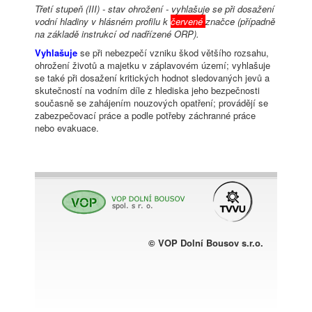
Třetí stupeň (III) - stav ohrožení - vyhlašuje se při dosažení
vodní hladiny v hlásném profilu k
červené
značce (případně
na základě instrukcí od nadřízené ORP).
Vyhlašuje
se při nebezpečí vzniku škod většího rozsahu,
ohrožení životů a majetku v záplavovém území; vyhlašuje
se také při dosažení kritických hodnot sledovaných jevů a
skutečností na vodním díle z hlediska jeho bezpečnosti
současně se zahájením nouzových opatření; provádějí se
zabezpečovací práce a podle potřeby záchranné práce
nebo evakuace.
© VOP Dolní Bousov s.r.o.