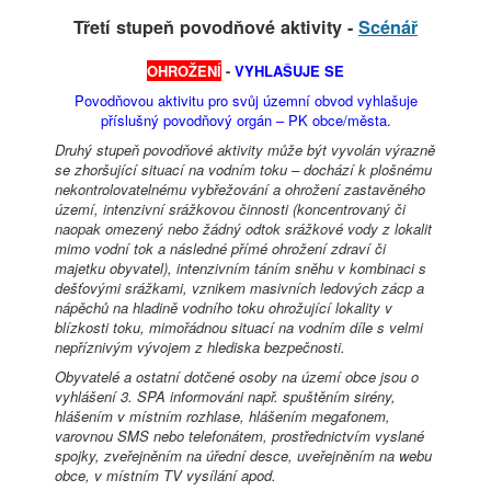
Třetí stupeň povodňové aktivity -
Scénář
OHROŽENÍ
-
VYHLAŠUJE SE
Povodňovou aktivitu pro svůj územní obvod vyhlašuje
příslušný povodňový orgán – PK obce/města.
Druhý stupeň povodňové aktivity může být vyvolán výrazně
se zhoršující situací na vodním toku – dochází k plošnému
nekontrolovatelnému vybřežování a ohrožení zastavěného
území, intenzivní srážkovou činnosti (koncentrovaný či
naopak omezený nebo žádný odtok srážkové vody z lokalit
mimo vodní tok a následné přímé ohrožení zdraví či
majetku obyvatel), intenzivním táním sněhu v kombinaci s
dešťovými srážkami, vznikem masivních ledových zácp a
nápěchů na hladině vodního toku ohrožující lokality v
blízkosti toku, mimořádnou situací na vodním díle s velmi
nepříznivým vývojem z hlediska bezpečnosti.
Obyvatelé a ostatní dotčené osoby na území obce jsou o
vyhlášení 3. SPA informováni např. spuštěním sirény,
hlášením v místním rozhlase, hlášením megafonem,
varovnou SMS nebo telefonátem, prostřednictvím vyslané
spojky, zveřejněním na úřední desce, uveřejněním na webu
obce, v místním TV vysílání apod.