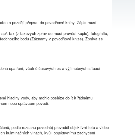
afon a později přepsat do povodňové knihy. Zápis musí
př. fax (z faxových zpráv se musí provést kopie), fotografie,
ti předchozího bodu (Záznamy v povodňové knize). Zpráva se
dená opatření, včetně časových os a výjimečných situací
né hladiny vody, aby mohlo posléze dojít k řádnému
ánem nebo správcem povodí.
lenů, podle rozsahu povodně) prováděl objektivní foto a video
ých kulminačních vlnách, kvůli objektivnímu zachycení