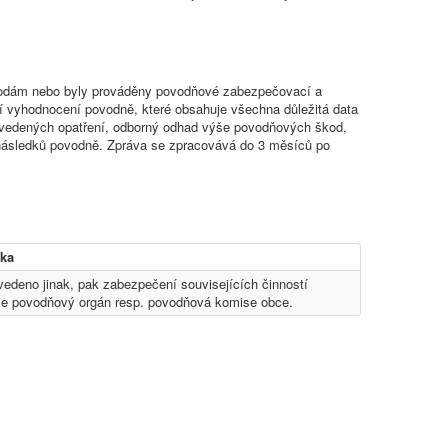
škodám nebo byly prováděny povodňové zabezpečovací a
 vyhodnocení povodně, které obsahuje všechna důležitá data
rovedených opatření, odborný odhad výše povodňových škod,
 následků povodně. Zpráva se zpracovává do 3 měsíců po
ka
uvedeno jinak, pak zabezpečení souvisejících činností
je povodňový orgán resp. povodňová komise obce.