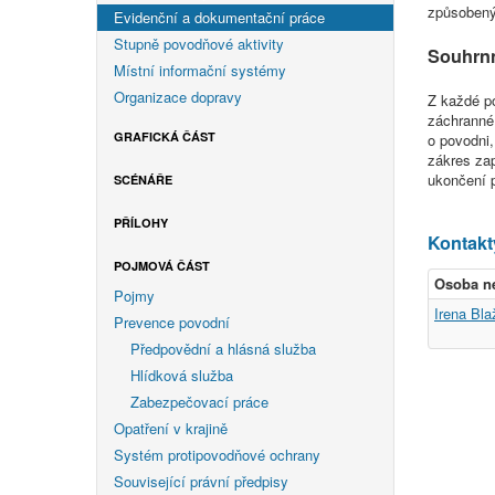
způsobený
Evidenční a dokumentační práce
Stupně povodňové aktivity
Souhrn
Místní informační systémy
Organizace dopravy
Z každé p
záchranné
GRAFICKÁ ČÁST
o povodni
zákres za
ukončení 
SCÉNÁŘE
PŘÍLOHY
Kontakt
POJMOVÁ ČÁST
Osoba n
Pojmy
Irena Bl
Prevence povodní
Předpovědní a hlásná služba
Hlídková služba
Zabezpečovací práce
Opatření v krajině
Systém protipovodňové ochrany
Související právní předpisy