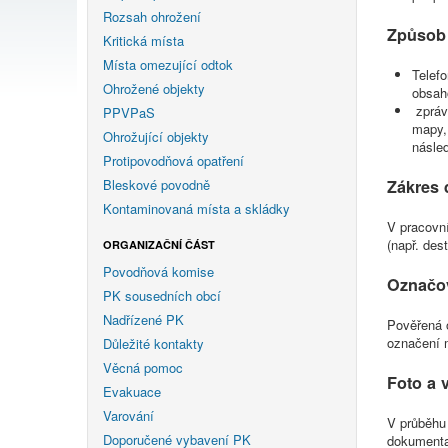
Rozsah ohrožení
Způsob
Kritická místa
Místa omezující odtok
Telef
Ohrožené objekty
obsah
zprává
PPVPaS
mapy, 
Ohrožující objekty
násle
Protipovodňová opatření
Bleskové povodně
Zákres
Kontaminovaná místa a skládky
V pracovn
(např. dest
ORGANIZAČNÍ ČÁST
Povodňová komise
Označov
PK sousedních obcí
Nadřízené PK
Pověřená 
označení 
Důležité kontakty
Věcná pomoc
Foto a 
Evakuace
Varování
V průběhu 
Doporučené vybavení PK
dokumentac