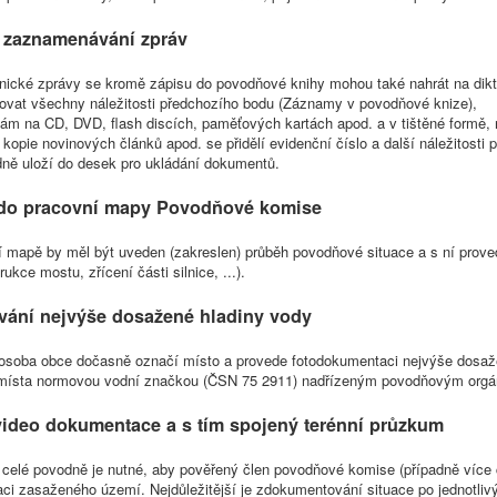
 zaznamenávání zpráv
onické zprávy se kromě zápisu do povodňové knihy mohou také nahrát na dikt
ovat všechny náležitosti předchozího bodu (Záznamy v povodňové knize),
m na CD, DVD, flash discích, paměťových kartách apod. a v tištěné formě, na
kopie novinových článků apod. se přidělí evidenční číslo a další náležitos
dně uloží do desek pro ukládání dokumentů.
 do pracovní mapy Povodňové komise
í mapě by měl být uveden (zakreslen) průběh povodňové situace a s ní prove
rukce mostu, zřícení části silnice, ...).
ání nejvýše dosažené hladiny vody
osoba obce dočasně označí místo a provede fotodokumentaci nejvýše dosaže
místa normovou vodní značkou (ČSN 75 2911) nadřízeným povodňovým org
video dokumentace a s tím spojený terénní průzkum
celé povodně je nutné, aby pověřený člen povodňové komise (případně více č
i zasaženého území. Nejdůležitější je zdokumentování situace po jednotliv