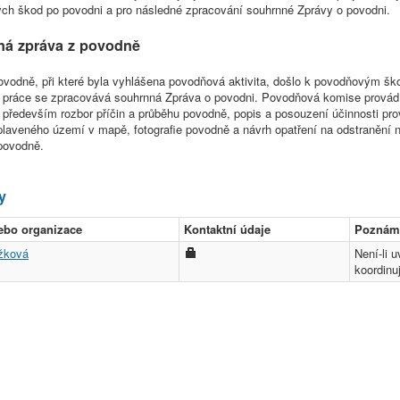
ch škod po povodni a pro následné zpracování souhrnné Zprávy o povodni.
ná zpráva z povodně
ovodně, při které byla vyhlášena povodňová aktivita, došlo k povodňovým 
 práce se zpracovává souhrnná Zpráva o povodni. Povodňová komise provádí
, především rozbor příčin a průběhu povodně, popis a posouzení účinnosti p
plaveného území v mapě, fotografie povodně a návrh opatření na odstranění
povodně.
y
ebo organizace
Kontaktní údaje
Poznám
ažková
Není-li 
koordinu