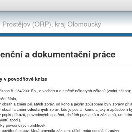
e
Prostějov (ORP),
kraj
Olomoucký
enční a dokumentační práce
y v povodňové knize
zákona č. 254/2001Sb., o vodách a o změně některých zákonů (vodní zákon):
ční číslo,
ý obsah a znění
přijatých
zpráv, od koho a jakým způsobem byly zprávy přijaty
ý obsah a znění
odeslaných
zpráv, kdo je poslal, komu a jakým způsobem by
ý popis příkazů, provedených opatření, dalších poznatků a záznamů, umístě
entů apod.),
dky povodňových prohlídek,
 pověřené osoby, která provedla záznam, přijetí nebo odeslání zprávy