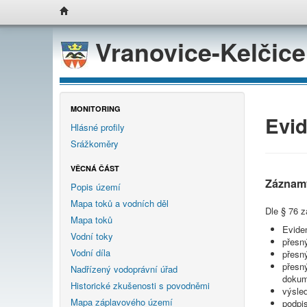
Vranovice-Kelčic
MONITORING
Evid
Hlásné profily
Srážkoměry
VĚCNÁ ČÁST
Záznam
Popis území
Mapa toků a vodních děl
Dle § 76 
Mapa toků
Eviden
Vodní toky
přesn
Vodní díla
přesn
přesn
Nadřízený vodoprávní úřad
dokum
Historické zkušenosti s povodněmi
výsle
Mapa záplavového území
podpis