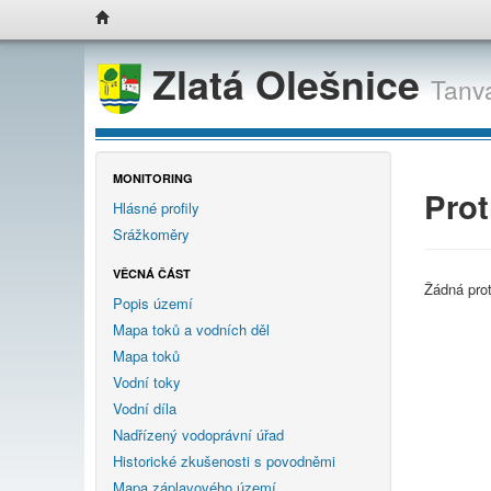
Zlatá Olešnice
Tanv
MONITORING
Prot
Hlásné profily
Srážkoměry
VĚCNÁ ČÁST
Žádná pro
Popis území
Mapa toků a vodních děl
Mapa toků
Vodní toky
Vodní díla
Nadřízený vodoprávní úřad
Historické zkušenosti s povodněmi
Mapa záplavového území