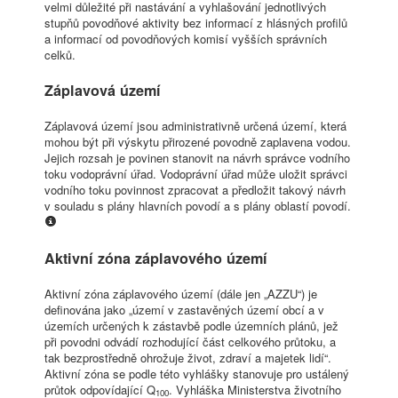
velmi důležité při nastávání a vyhlašování jednotlivých
stupňů povodňové aktivity bez informací z hlásných profilů
a informací od povodňových komisí vyšších správních
celků.
Záplavová území
Záplavová území jsou administrativně určená území, která
mohou být při výskytu přirozené povodně zaplavena vodou.
Jejich rozsah je povinen stanovit na návrh správce vodního
toku vodoprávní úřad. Vodoprávní úřad může uložit správci
vodního toku povinnost zpracovat a předložit takový návrh
v souladu s plány hlavních povodí a s plány oblastí povodí.
Aktivní zóna záplavového území
Aktivní zóna záplavového území (dále jen „AZZU“) je
definována jako „území v zastavěných území obcí a v
územích určených k zástavbě podle územních plánů, jež
při povodni odvádí rozhodující část celkového průtoku, a
tak bezprostředně ohrožuje život, zdraví a majetek lidí“.
Aktivní zóna se podle této vyhlášky stanovuje pro ustálený
průtok odpovídající Q
. Vyhláška Ministerstva životního
100