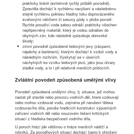
prakticky bránit (extrémně rychlý průběh povodně).
Zpravidla dochází k rychlému navýšení a následnému
stejně rychlému poklesu hladiny toku doprovázeného
svahovými nátržemi či sesuvy půdy v ploše povodí.
Rychle proudící voda sebou odnáší prakticky všechen
nepřipevněný materiál, který je vodou odnášen do
obytných zón, kde následně způsobuje obrovské
škody;
zimní povodně
způsobené ledovými jevy (zácpami,
nápěchy a bariérami), kterými dochází k vzdutí vody a
následným rozlivům. Vyskytují se v úsecích
náchylných ke vzniku ledových jevů, jako jsou útvary
sladké vody, a to i při relativně menších průtocích.
Zvláštní povodeň způsobená umělými vlivy
Povodeň způsobená umělými vlivy, tj. situace, jež mohou
nastat při stavbě nebo provozu vodních děl, která vzdouvají
nebo mohou vzdouvat vodu, zejména při narušení tělesa
vzdouvacího díla, poruše hradicích konstrukcí výpustných
zařízení vodních děl nebo nouzovém řešení kritických
situací z hlediska bezpečnosti vodního díla.
U poruch hrází jde většinou o hráze menších nádrží a
rybníků. Za povodňových situací dochází často k ohrožení