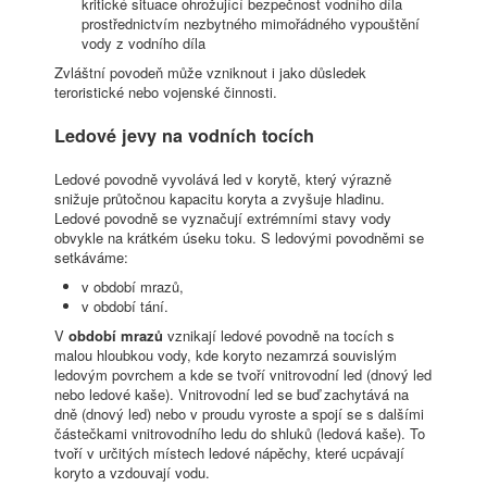
kritické situace ohrožující bezpečnost vodního díla
prostřednictvím nezbytného mimořádného vypouštění
vody z vodního díla
Zvláštní povodeň může vzniknout i jako důsledek
teroristické nebo vojenské činnosti.
Ledové jevy na vodních tocích
Ledové povodně vyvolává led v korytě, který výrazně
snižuje průtočnou kapacitu koryta a zvyšuje hladinu.
Ledové povodně se vyznačují extrémními stavy vody
obvykle na krátkém úseku toku. S ledovými povodněmi se
setkáváme:
v období mrazů,
v období tání.
V
období mrazů
vznikají ledové povodně na tocích s
malou hloubkou vody, kde koryto nezamrzá souvislým
ledovým povrchem a kde se tvoří vnitrovodní led (dnový led
nebo ledové kaše). Vnitrovodní led se buď zachytává na
dně (dnový led) nebo v proudu vyroste a spojí se s dalšími
částečkami vnitrovodního ledu do shluků (ledová kaše). To
tvoří v určitých místech ledové nápěchy, které ucpávají
koryto a vzdouvají vodu.