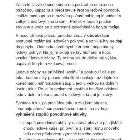
Zamrzlé či zaledněné koryto má podstatně omezenou
průtočnou kapacitu a představuje hrozbu ledové povodně,
jestliže nastoupí po mrazivém počasí náhle teplé počasí s
velkými dešťovými srážkami. Průtok v tocích prudce
stoupne a voda se z extrémně zaledněného koryta rozlije.
V úsecích toku přivodí proudící voda v
období tání
postupné rozlámání ledových pokryvů a vzniklé kry se dají
do pohybu. Odchodu utvořených ker brání neporušený
ledový pokryv. Na jejím okraji se kry hromadí a kupí,
vznikají ledové zácpy. Ty rostou jak do délky tak výšky,
ucpávají koryto a vzdouvají vodu.
Ledové zácpy se průběžně uvolňují a postupují dále po
toku, kde se celý proces několikrát opakuje, až dojde ke
konečnému nahromadění zácp v jednu velkou na dolním
úseku toku. Po jejím prolomení nastává bouřlivý odchod
ledu v dolním toku a proud s ledovými krami je ničivý.
Správce toku, po prohlídce toku a zvážení situace,
informuje příslušnou povodňovou komisi a navrhuje
vyhlášení stupňů povodňové aktivity
.
stupeň povodňové aktivity nastává obvykle při zjištění
chodu ledové kaše, při prvním zjištění růstu dnového
ledu nebo příchodem výrazně teplého počasí;
stupeň povodňové aktivity se vyhlašuje především při