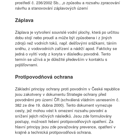
prostředí č. 236/2002 Sb., „o způsobu a rozsahu zpracování
návrhu a stanovování záplavových území
Záplava
Záplava je vytvoření souvislé vodní plochy, která po určitou
dobu stojí nebo proudí a může být způsobena i z jiných
zdrojů než vodních toků, např. dešťovými srážkami, táním
sněhu, z vodovodních zařízení a nádrží apod. Fakticky se
jedná o vylití vody z koryta v důsledku povodně. Tento
termín se užívá a je důležité především v kontaktu s
pojišťovnami.
Protipovodňová ochrana
Základní principy ochrany proti povodním v České republice
jsou zakotveny v dokumentu Strategie ochrany před
povodněmi pro území ČR (schválená vládním usnesením č.
382 ze dne 19. dubna 2000). Tento dokument vymezuje
cesty, jež mohou vést k omezení rozsahu povodní a
snížení jejich ničivých následků. Jsou zde formulovány
postupy, možnosti řešení protipovodňových opatření. Za
hlavní principy jsou zde považovány prevence, opatření v
krajině a technická protipovodňová ochrana.