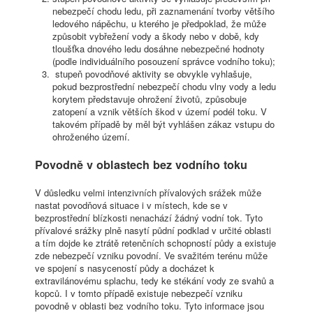
nebezpečí chodu ledu, při zaznamenání tvorby většího
ledového nápěchu, u kterého je předpoklad, že může
způsobit vybřežení vody a škody nebo v době, kdy
tloušťka dnového ledu dosáhne nebezpečné hodnoty
(podle individuálního posouzení správce vodního toku);
stupeň povodňové aktivity se obvykle vyhlašuje,
pokud bezprostřední nebezpečí chodu vlny vody a ledu
korytem představuje ohrožení životů, způsobuje
zatopení a vznik větších škod v území podél toku. V
takovém případě by měl být vyhlášen zákaz vstupu do
ohroženého území.
Povodně v oblastech bez vodního toku
V důsledku velmi intenzivních přívalových srážek může
nastat povodňová situace i v místech, kde se v
bezprostřední blízkosti nenachází žádný vodní tok. Tyto
přívalové srážky plně nasytí půdní podklad v určité oblasti
a tím dojde ke ztrátě retenčních schopností půdy a existuje
zde nebezpečí vzniku povodní. Ve svažitém terénu může
ve spojení s nasyceností půdy a docházet k
extravilánovému splachu, tedy ke stékání vody ze svahů a
kopců. I v tomto případě existuje nebezpečí vzniku
povodně v oblasti bez vodního toku. Tyto informace jsou