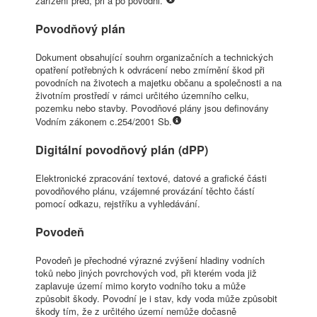
zařízení před, při a po povodni.
Povodňový plán
Dokument obsahující souhrn organizačních a technických
opatření potřebných k odvrácení nebo zmírnění škod při
povodních na životech a majetku občanu a společnosti a na
životním prostředí v rámci určitého územního celku,
pozemku nebo stavby. Povodňové plány jsou definovány
Vodním zákonem c.254/2001 Sb.
Digitální povodňový plán (dPP)
Elektronické zpracování textové, datové a grafické části
povodňového plánu, vzájemné provázání těchto částí
pomocí odkazu, rejstříku a vyhledávání.
Povodeň
Povodeň je přechodné výrazné zvýšení hladiny vodních
toků nebo jiných povrchových vod, při kterém voda již
zaplavuje území mimo koryto vodního toku a může
způsobit škody. Povodní je i stav, kdy voda může způsobit
škody tím, že z určitého území nemůže dočasně