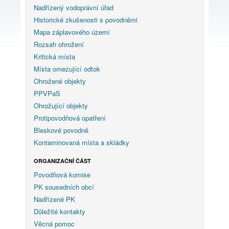
Nadřízený vodoprávní úřad
Historické zkušenosti s povodněmi
Mapa záplavového území
Rozsah ohrožení
Kritická místa
Místa omezující odtok
Ohrožené objekty
PPVPaS
Ohrožující objekty
Protipovodňová opatření
Bleskové povodně
Kontaminovaná místa a skládky
ORGANIZAČNÍ ČÁST
Povodňová komise
PK sousedních obcí
Nadřízené PK
Důležité kontakty
Věcná pomoc