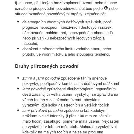
tj. situace, při kterých hrozí zaplavení území, nebo situace
označené předpovědní povodňovou službou podle
nebo
situace označené povodňovými orgány, zejména při:
déletrvajících vydatných dešťových srážkách, popř.
prognóze nebezpečí intenzivních dešťových srážek,
očekávaném náhlém tání, nebezpečném chodu ledů
nebo při vzniku nebezpečných ledových zácp a
nápěchů,
dosažení směrodatného limitu vodního stavu, nebo
průtoku ve vodním toku a jeho stoupající tendenci.
Druhy přirozených povodní
zimní a jarní povodně
způsobené táním sněhové
pokrývky, popřípadě v kombinaci s dešťovými srážkami
letní povodně
způsobené dlouhotrvajícími regionálními
dešti zasahující velká území; vyskytují se zpravidla na
všech tocích v zasaženém území, obvykle s
výraznými důsledky na středních a větších tocích
letní přívalové povodně
způsobené krátkodobými
srážkami velké intenzity (i přes 100 mm za několik
málo hodin) zasahující poměrně malá území. Nejčastěji
se vyskytují v letních měsících. Mohou se vyskytovat
kdekoliv na malých tocích a nelze se proti nim