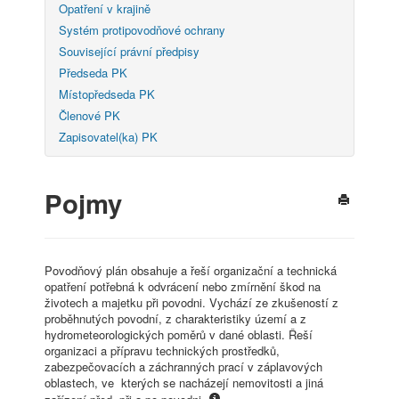
Opatření v krajině
Systém protipovodňové ochrany
Související právní předpisy
Předseda PK
Místopředseda PK
Členové PK
Zapisovatel(ka) PK
Pojmy
Povodňový plán obsahuje a řeší organizační a technická
opatření potřebná k odvrácení nebo zmírnění škod na
životech a majetku při povodni. Vychází ze zkušeností z
proběhnutých povodní, z charakteristiky území a z
hydrometeorologických poměrů v dané oblasti. Řeší
organizaci a přípravu technických prostředků,
zabezpečovacích a záchranných prací v záplavových
oblastech, ve kterých se nacházejí nemovitosti a jiná