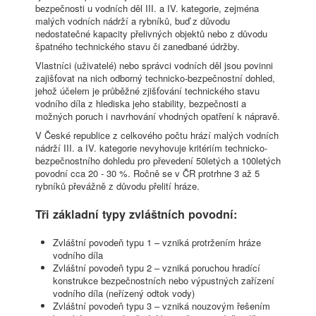
bezpečnosti u vodních děl III. a IV. kategorie, zejména
malých vodních nádrží a rybníků, buď z důvodu
nedostatečné kapacity přelivných objektů nebo z důvodu
špatného technického stavu či zanedbané údržby.
Vlastníci (uživatelé) nebo správci vodních děl jsou povinni
zajišťovat na nich odborný technicko-bezpečnostní dohled,
jehož účelem je průběžné zjišťování technického stavu
vodního díla z hlediska jeho stability, bezpečnosti a
možných poruch i navrhování vhodných opatření k nápravě.
V České republice z celkového počtu hrází malých vodních
nádrží III. a IV. kategorie nevyhovuje kritériím technicko-
bezpečnostního dohledu pro převedení 50letých a 100letých
povodní cca 20 - 30 %. Ročně se v ČR protrhne 3 až 5
rybníků převážně z důvodu přelití hráze.
Tři základní typy zvláštních povodní:
Zvláštní povodeň typu 1 – vzniká protržením hráze
vodního díla
Zvláštní povodeň typu 2 – vzniká poruchou hradící
konstrukce bezpečnostních nebo výpustných zařízení
vodního díla (neřízený odtok vody)
Zvláštní povodeň typu 3 – vzniká nouzovým řešením