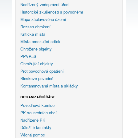
Nadřízený vodoprávní úřad
Historické zkušenosti s povodněmi
Mapa záplavového území
Rozsah ohrožení
Kritická místa
Místa omezující odtok
Ohrožené objekty
PPVPaS
Ohrožující objekty
Protipovodňová opatření
Bleskové povodně
Kontaminovaná místa a skládky
ORGANIZAČNÍ ČÁST
Povodňová komise
PK sousedních obcí
Nadřízené PK
Důležité kontakty
Věcná pomoc