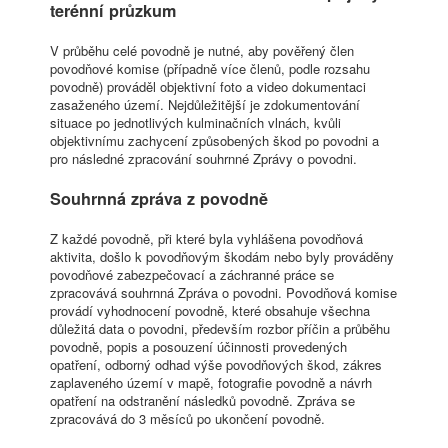
terénní průzkum
V průběhu celé povodně je nutné, aby pověřený člen
povodňové komise (případně více členů, podle rozsahu
povodně) prováděl objektivní foto a video dokumentaci
zasaženého území. Nejdůležitější je zdokumentování
situace po jednotlivých kulminačních vlnách, kvůli
objektivnímu zachycení způsobených škod po povodni a
pro následné zpracování souhrnné Zprávy o povodni.
Souhrnná zpráva z povodně
Z každé povodně, při které byla vyhlášena povodňová
aktivita, došlo k povodňovým škodám nebo byly prováděny
povodňové zabezpečovací a záchranné práce se
zpracovává souhrnná Zpráva o povodni. Povodňová komise
provádí vyhodnocení povodně, které obsahuje všechna
důležitá data o povodni, především rozbor příčin a průběhu
povodně, popis a posouzení účinnosti provedených
opatření, odborný odhad výše povodňových škod, zákres
zaplaveného území v mapě, fotografie povodně a návrh
opatření na odstranění následků povodně. Zpráva se
zpracovává do 3 měsíců po ukončení povodně.