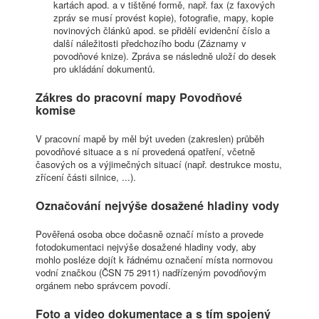
kartách apod. a v tištěné formě, např. fax (z faxových
zpráv se musí provést kopie), fotografie, mapy, kopie
novinových článků apod. se přidělí evidenční číslo a
další náležitosti předchozího bodu (Záznamy v
povodňové knize). Zpráva se následně uloží do desek
pro ukládání dokumentů.
Zákres do pracovní mapy Povodňové
komise
V pracovní mapě by měl být uveden (zakreslen) průběh
povodňové situace a s ní provedená opatření, včetně
časových os a výjimečných situací (např. destrukce mostu,
zřícení části silnice, ...).
Označování nejvýše dosažené hladiny vody
Pověřená osoba obce dočasně označí místo a provede
fotodokumentaci nejvýše dosažené hladiny vody, aby
mohlo posléze dojít k řádnému označení místa normovou
vodní značkou (ČSN 75 2911) nadřízeným povodňovým
orgánem nebo správcem povodí.
Foto a video dokumentace a s tím spojený