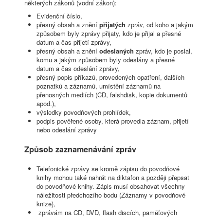
některých zákonů (vodní zákon):
Evidenční číslo,
přesný obsah a znění
přijatých
zpráv, od koho a jakým
způsobem byly zprávy přijaty, kdo je přijal a přesné
datum a čas přijetí zprávy,
přesný obsah a znění
odeslaných
zpráv, kdo je poslal,
komu a jakým způsobem byly odeslány a přesné
datum a čas odeslání zprávy,
přesný popis příkazů, provedených opatření, dalších
poznatků a záznamů, umístění záznamů na
přenosných mediích (CD, falshdisk, kopie dokumentů
apod.),
výsledky povodňových prohlídek,
podpis pověřené osoby, která provedla záznam, přijetí
nebo odeslání zprávy
Způsob zaznamenávání zpráv
Telefonické zprávy se kromě zápisu do povodňové
knihy mohou také nahrát na diktafon a později přepsat
do povodňové knihy. Zápis musí obsahovat všechny
náležitosti předchozího bodu (Záznamy v povodňové
knize),
zprávám na CD, DVD, flash discích, paměťových