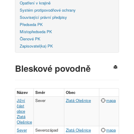
Opatření v krajině
Systém protipovodňové ochrany
Související právní předpisy
Předseda PK
Místopředseda PK
Členové PK
Zapisovatel(ka) PK
Bleskové povodně
Název
Směr
Obec
Jižní
Sever
Zlatá Olešnice
mapa
část
obce
Zlatá
Olešnice
Sever
Severozápad
Zlatá Olešnice
mapa