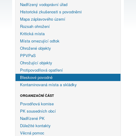
Nadřízený vodoprávní úřad
Historické zkušenosti s povodněmi
Mapa záplavového území
Rozsah ohrožení
Kritická místa
Místa omezující odtok
Ohrožené objekty
PPVPaS
Ohrožující objekty
Protipovodňová opatření
Bleskové povodně
Kontaminovaná místa a skládky
ORGANIZAČNÍ ČÁST
Povodňová komise
PK sousedních obcí
Nadřízené PK
Důležité kontakty
Věcná pomoc