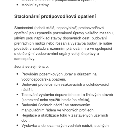
Mobilní systémy.
Stacionární protipovodňová opatření
Stacionární (neboli stálá, nepohyblivá) protipovodňová
opatření jsou zpravidla pozemkové úpravy velkého rozsahu,
jakými jsou například stavby dopravních cest, budování
přehradních nádrží nebo rozsáhlá výstavba budov, je nutné
provádět v souladu s územním plánováním a ve spolupráci
s dotčenými vodoprávními orgány veřejné správy a
samosprávy.
Jedná se zejména o:
Provádění pozemkových úprav s důrazem na
vodohospodářská opatření,
Budování protierozních vsakovacích a odlehčovacích
nádrží,
Trasování výstavba dopravních cest a liniových staveb
(zamezení nebo využití hradicího efektu),
Budování údolních nádrží se stanoveným
manipulačním řádem ve vhodných profilech,
Regulace a stabilizace toků v zastavěných územích
obcí,
Výstavba a obnova malých vodních nádrží, suchých