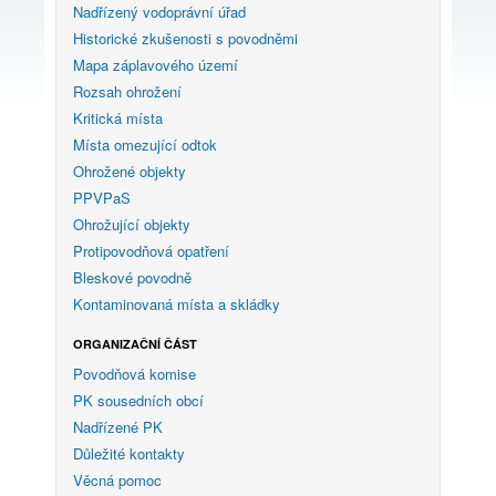
Nadřízený vodoprávní úřad
Historické zkušenosti s povodněmi
Mapa záplavového území
Rozsah ohrožení
Kritická místa
Místa omezující odtok
Ohrožené objekty
PPVPaS
Ohrožující objekty
Protipovodňová opatření
Bleskové povodně
Kontaminovaná místa a skládky
ORGANIZAČNÍ ČÁST
Povodňová komise
PK sousedních obcí
Nadřízené PK
Důležité kontakty
Věcná pomoc