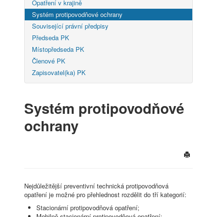
Opatření v krajině
Systém protipovodňové ochrany
Související právní předpisy
Předseda PK
Místopředseda PK
Členové PK
Zapisovatel(ka) PK
Systém protipovodňové
ochrany
Nejdůležitější preventivní technická protipovodňová
opatření je možné pro přehlednost rozdělit do tří kategorií:
Stacionární protipovodňová opatření;
Mobilně stacionární protipovodňová opatření;