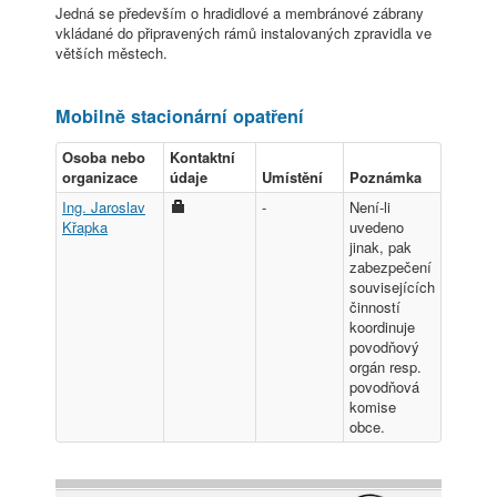
Jedná se především o hradidlové a membránové zábrany
vkládané do připravených rámů instalovaných zpravidla ve
větších městech.
Mobilně stacionární opatření
Osoba nebo
Kontaktní
organizace
údaje
Umístění
Poznámka
Ing. Jaroslav
-
Není-li
Křapka
uvedeno
jinak, pak
zabezpečení
souvisejících
činností
koordinuje
povodňový
orgán resp.
povodňová
komise
obce.