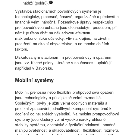
nádrží (poldrů).
Výstavba stacionárních povodňových systémů je
technologicky, procesně, časově, organizačně a především
finančně velmi náročná. Pozemkové úpravy respektující
protipovodňovou ochranu jsou dlouhodobým procesem, při
němž je třeba dbát na nákladovou efektivitu,
makroekonomické důsledky, vliv na krajinu, na životní
prostředí, na okolní obyvatelstvo, a na mnoho dalších
faktorů.
Diskutovaným stacionárním protipovodňovým opatřením
jsou tzv. řízené poldry, které se v současnosti uplatňují
například v Bavorsku.
Mobilní systémy
Mobilní, přenosná nebo flexibilní protipovodňová opatření
jsou technologicky a principielně velmi rozmanitá.
Společnými prvky je užití velmi odolných materiálů a
precizní zpracování jednotlivých komponent systémů k
docílení co nejlepších výsledků. Na mobilní protipovodňové
systémy jsou kladeny velmi vysoké nároky ohledně
stability systému, chemické a fyzikální odolnosti, snadné
manipulovatelnosti a skladovatelnosti, flexibilnosti rozměrů,