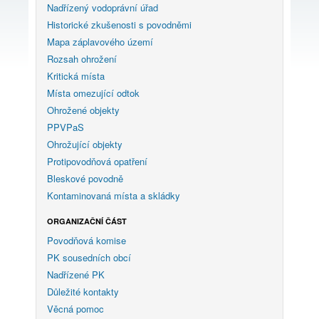
Nadřízený vodoprávní úřad
Historické zkušenosti s povodněmi
Mapa záplavového území
Rozsah ohrožení
Kritická místa
Místa omezující odtok
Ohrožené objekty
PPVPaS
Ohrožující objekty
Protipovodňová opatření
Bleskové povodně
Kontaminovaná místa a skládky
ORGANIZAČNÍ ČÁST
Povodňová komise
PK sousedních obcí
Nadřízené PK
Důležité kontakty
Věcná pomoc