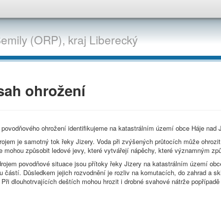
emily (ORP),
kraj
Liberecký
sah ohrožení
a povodňového ohrožení identifikujeme na katastrálním území obce Háje nad
ojem je samotný tok řeky Jizery. Voda při zvýšených průtocích může ohrozit n
e mohou způsobit ledové jevy, které vytvářejí nápěchy, které významným zp
rojem povodňové situace jsou přítoky řeky Jizery na katastrálním území obc
 částí. Důsledkem jejich rozvodnění je rozliv na komutacích, do zahrad a sk
 Při dlouhotrvajících deštích mohou hrozit i drobné svahové nátrže popřípadě