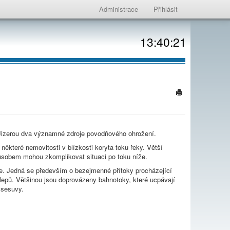
Administrace
Přihlásit
13:40:21
 Jizerou dva významné zdroje povodňového ohrožení.
ěkteré nemovitosti v blízkosti koryta toku řeky. Větší
ůsobem mohou zkomplikovat situaci po toku níže.
e. Jedná se především o bezejmenné přítoky procházející
lepů. Většinou jsou doprovázeny bahnotoky, které ucpávají
 sesuvy.