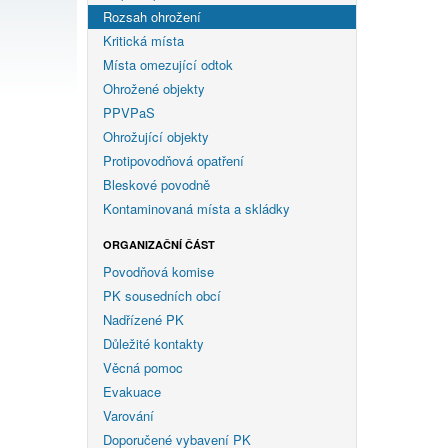
Rozsah ohrožení
Kritická místa
Místa omezující odtok
Ohrožené objekty
PPVPaS
Ohrožující objekty
Protipovodňová opatření
Bleskové povodně
Kontaminovaná místa a skládky
ORGANIZAČNÍ ČÁST
Povodňová komise
PK sousedních obcí
Nadřízené PK
Důležité kontakty
Věcná pomoc
Evakuace
Varování
Doporučené vybavení PK