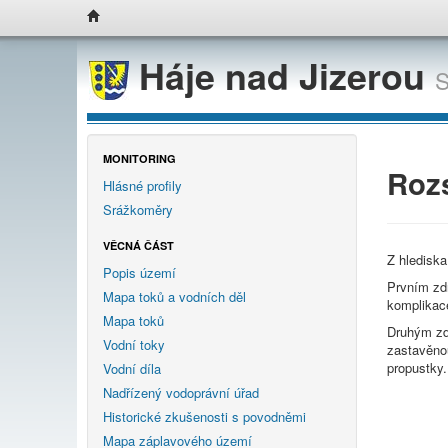
Háje nad Jizerou
S
MONITORING
Roz
Hlásné profily
Srážkoměry
VĚCNÁ ČÁST
Z hledisk
Popis území
Prvním zdr
Mapa toků a vodních děl
komplikac
Mapa toků
Druhým zd
Vodní toky
zastavěnou
propustky.
Vodní díla
Nadřízený vodoprávní úřad
Historické zkušenosti s povodněmi
Mapa záplavového území