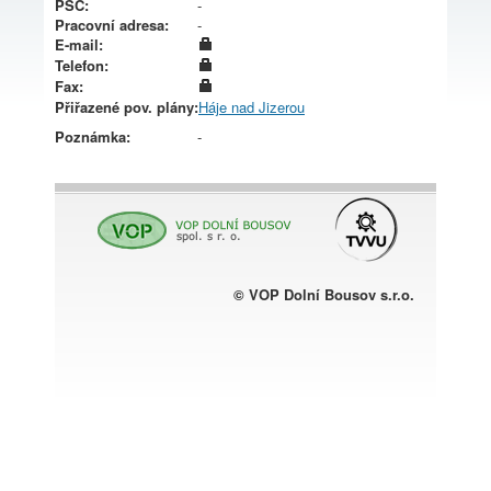
PSČ:
-
Pracovní adresa:
-
E-mail:
Telefon:
Fax:
Přiřazené pov. plány:
Háje nad Jizerou
Poznámka:
-
© VOP Dolní Bousov s.r.o.