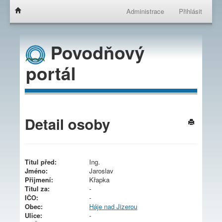
Administrace
Přihlásit
Povodňový
portál
Detail osoby
Titul před:
Ing.
Jméno:
Jaroslav
Přijmení:
Křapka
Titul za:
-
IČO:
-
Obec:
Háje nad Jizerou
Ulice:
-