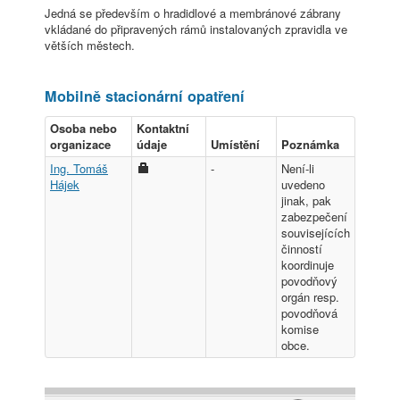
Jedná se především o hradidlové a membránové zábrany
vkládané do připravených rámů instalovaných zpravidla ve
větších městech.
Mobilně stacionární opatření
Osoba nebo
Kontaktní
organizace
údaje
Umístění
Poznámka
Ing. Tomáš
-
Není-li
Hájek
uvedeno
jinak, pak
zabezpečení
souvisejících
činností
koordinuje
povodňový
orgán resp.
povodňová
komise
obce.