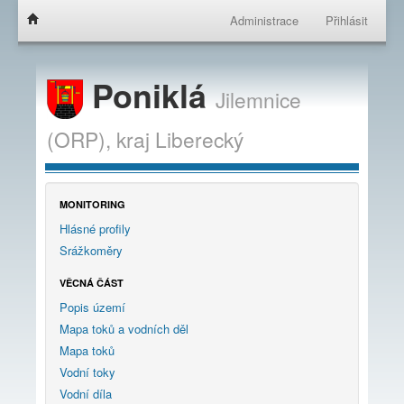
Administrace
Přihlásit
Poniklá
Jilemnice
(ORP),
kraj
Liberecký
MONITORING
Hlásné profily
Srážkoměry
VĚCNÁ ČÁST
Popis území
Mapa toků a vodních děl
Mapa toků
Vodní toky
Vodní díla