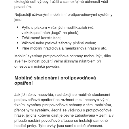
ekologičnosti výroby i užití a samozřejmě účinnosti vůči
povodním.
Nejčastěji užívanými mobilními protipovodňovými systémy
jsou:
Pytle s pískem v různých modifikacích (vč.
velkokapacitních „bagů" na písek);
Zešikmené konstrukce;
Válcové nebo pytlové zábrany plněné vodou;
Plně mobilní hradidlová a membránová hrazení atd.
Mobilní systémy protipovodňové ochrany mohou být, díky
své flexibilnosti použití velmi účinným nástrojem při
omezování účinků povodní.
Mobilně stacionární protipovodňová
opatření
Jak již název napovídá, nacházejí se mobilně stacionární
protipovodňová opatření na rozhraní mezi nepohyblivými,
fixními systémy protipovodňové ochrany a těmi mobilními,
přenosnými systémy. Jedná se většinou o protipovodňové
hráze, jejichž kotevní část je pevně zabudována v zemi a v
případě nastání povodňové situace se instalují samotné
hradící prvky. Tyto prvky jsou sami o sobě přenosné.