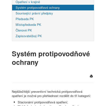
Opatření v krajině
Systém protipovodňové ochrany
Související právní předpisy
Předseda PK
Místopředseda PK
Členové PK
Zapisovatel(ka) PK
Systém protipovodňové
ochrany
Nejdůležitější preventivní technická protipovodňová
opatření je možné pro přehlednost rozdělit do tří kategorií:
Stacionární protipovodňová opatření;