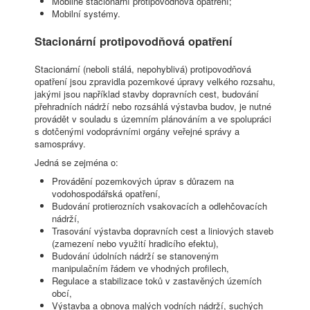
Mobilně stacionární protipovodňová opatření;
Mobilní systémy.
Stacionární protipovodňová opatření
Stacionární (neboli stálá, nepohyblivá) protipovodňová
opatření jsou zpravidla pozemkové úpravy velkého rozsahu,
jakými jsou například stavby dopravních cest, budování
přehradních nádrží nebo rozsáhlá výstavba budov, je nutné
provádět v souladu s územním plánováním a ve spolupráci
s dotčenými vodoprávními orgány veřejné správy a
samosprávy.
Jedná se zejména o:
Provádění pozemkových úprav s důrazem na
vodohospodářská opatření,
Budování protierozních vsakovacích a odlehčovacích
nádrží,
Trasování výstavba dopravních cest a liniových staveb
(zamezení nebo využití hradicího efektu),
Budování údolních nádrží se stanoveným
manipulačním řádem ve vhodných profilech,
Regulace a stabilizace toků v zastavěných územích
obcí,
Výstavba a obnova malých vodních nádrží, suchých