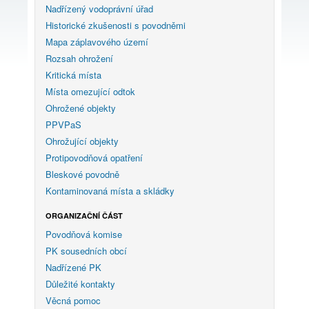
Nadřízený vodoprávní úřad
Historické zkušenosti s povodněmi
Mapa záplavového území
Rozsah ohrožení
Kritická místa
Místa omezující odtok
Ohrožené objekty
PPVPaS
Ohrožující objekty
Protipovodňová opatření
Bleskové povodně
Kontaminovaná místa a skládky
ORGANIZAČNÍ ČÁST
Povodňová komise
PK sousedních obcí
Nadřízené PK
Důležité kontakty
Věcná pomoc