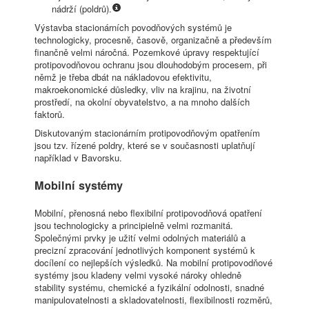
nádrží (poldrů).
Výstavba stacionárních povodňových systémů je
technologicky, procesně, časově, organizačně a především
finančně velmi náročná. Pozemkové úpravy respektující
protipovodňovou ochranu jsou dlouhodobým procesem, při
němž je třeba dbát na nákladovou efektivitu,
makroekonomické důsledky, vliv na krajinu, na životní
prostředí, na okolní obyvatelstvo, a na mnoho dalších
faktorů.
Diskutovaným stacionárním protipovodňovým opatřením
jsou tzv. řízené poldry, které se v současnosti uplatňují
například v Bavorsku.
Mobilní systémy
Mobilní, přenosná nebo flexibilní protipovodňová opatření
jsou technologicky a principielně velmi rozmanitá.
Společnými prvky je užití velmi odolných materiálů a
precizní zpracování jednotlivých komponent systémů k
docílení co nejlepších výsledků. Na mobilní protipovodňové
systémy jsou kladeny velmi vysoké nároky ohledně
stability systému, chemické a fyzikální odolnosti, snadné
manipulovatelnosti a skladovatelnosti, flexibilnosti rozměrů,