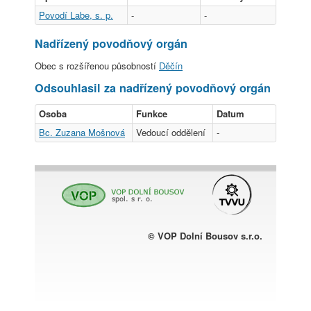
Povodí Labe, s. p.
-
-
Nadřízený povodňový orgán
Obec s rozšířenou působností
Děčín
Odsouhlasil za nadřízený povodňový orgán
Osoba
Funkce
Datum
Bc. Zuzana Mošnová
Vedoucí oddělení
-
© VOP Dolní Bousov s.r.o.