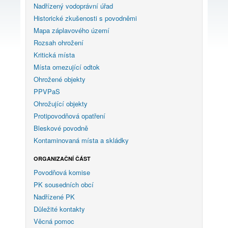
Nadřízený vodoprávní úřad
Historické zkušenosti s povodněmi
Mapa záplavového území
Rozsah ohrožení
Kritická místa
Místa omezující odtok
Ohrožené objekty
PPVPaS
Ohrožující objekty
Protipovodňová opatření
Bleskové povodně
Kontaminovaná místa a skládky
ORGANIZAČNÍ ČÁST
Povodňová komise
PK sousedních obcí
Nadřízené PK
Důležité kontakty
Věcná pomoc