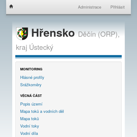
Administrace
Přihlásit
Hřensko
Děčín (ORP),
kraj
Ústecký
MONITORING
Hlásné profily
Srážkoměry
VĚCNÁ ČÁST
Popis území
Mapa toků a vodních děl
Mapa toků
Vodní toky
Vodní díla