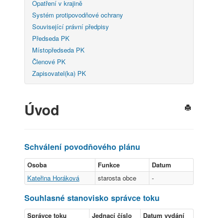
Opatření v krajině
Systém protipovodňové ochrany
Související právní předpisy
Předseda PK
Místopředseda PK
Členové PK
Zapisovatel(ka) PK
Úvod
Schválení povodňového plánu
Osoba
Funkce
Datum
Kateřina Horáková
starosta obce
-
Souhlasné stanovisko správce toku
Správce toku
Jednací číslo
Datum vydání