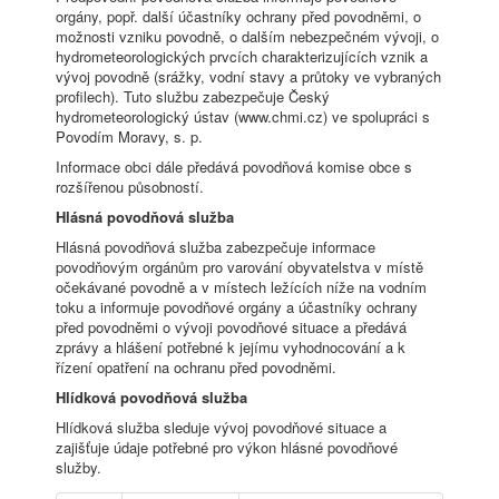
orgány, popř. další účastníky ochrany před povodněmi, o
možnosti vzniku povodně, o dalším nebezpečném vývoji, o
hydrometeorologických prvcích charakterizujících vznik a
vývoj povodně (srážky, vodní stavy a průtoky ve vybraných
profilech). Tuto službu zabezpečuje Český
hydrometeorologický ústav (www.chmi.cz) ve spolupráci s
Povodím Moravy, s. p.
Informace obci dále předává povodňová komise obce s
rozšířenou působností.
Hlásná povodňová služba
Hlásná povodňová služba zabezpečuje informace
povodňovým orgánům pro varování obyvatelstva v místě
očekávané povodně a v místech ležících níže na vodním
toku a informuje povodňové orgány a účastníky ochrany
před povodněmi o vývoji povodňové situace a předává
zprávy a hlášení potřebné k jejímu vyhodnocování a k
řízení opatření na ochranu před povodněmi.
Hlídková povodňová služba
Hlídková služba sleduje vývoj povodňové situace a
zajišťuje údaje potřebné pro výkon hlásné povodňové
služby.