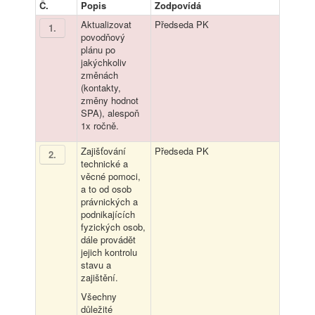
Č.
Popis
Zodpovídá
Aktualizovat
Předseda PK
1
.
povodňový
plánu po
jakýchkoliv
změnách
(kontakty,
změny hodnot
SPA), alespoň
1x ročně.
Zajišťování
Předseda PK
2
.
technické a
věcné pomoci,
a to od osob
právnických a
podnikajících
fyzických osob,
dále provádět
jejich kontrolu
stavu a
zajištění.
Všechny
důležité