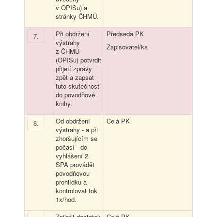
v OPISu) a
stránky ČHMÚ.
Při obdržení
Předseda PK
7
.
výstrahy
Zapisovatel/ka
z ČHMÚ
(OPISu) potvrdit
přijetí zprávy
zpět a zapsat
tuto skutečnost
do povodňové
knihy.
Od obdržení
Celá PK
8
.
výstrahy - a při
zhoršujícím se
počasí - do
vyhlášení 2.
SPA provádět
povodňovou
prohlídku a
kontrolovat tok
1x/hod.
Zajistit dostatek
Celá PK