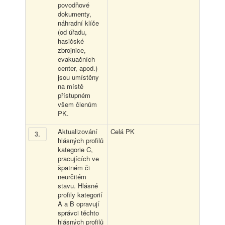
povodňové
dokumenty,
náhradní klíče
(od úřadu,
hasičské
zbrojnice,
evakuačních
center, apod.)
jsou umístěny
na místě
přístupném
všem členům
PK.
Aktualizování
Celá PK
3
.
hlásných profilů
kategorie C,
pracujících ve
špatném či
neurčitém
stavu. Hlásné
profily kategorií
A a B opravují
správci těchto
hlásných profilů