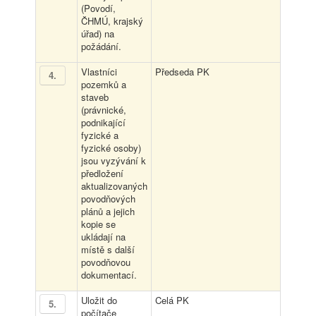
(Povodí,
ČHMÚ, krajský
úřad) na
požádání.
Vlastníci
Předseda PK
4
.
pozemků a
staveb
(právnické,
podnikající
fyzické a
fyzické osoby)
jsou vyzývání k
předložení
aktualizovaných
povodňových
plánů a jejich
kopie se
ukládají na
místě s další
povodňovou
dokumentací.
Uložit do
Celá PK
5
.
počítače