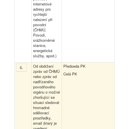
internetové
adresy pro
rychlejší
nalezení při
povodni
(ČHMÚ,
Povodí,
srážkoměrné
stanice,
energetické
služby, apod.)
Od obdržení
Předseda PK
6
.
zpráv od ČHMÚ
Celá PK
nebo zpráv od
nadřízeného
povodňového
orgánu o možné
zhoršující se
situaci sledovat
hromadné
sdělovací
prostředky,
email (který je
uvedený