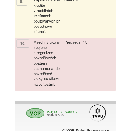
9
.
kreditu
v mobilních
telefonech
používaných při
povodňové
situaci.
Všechny úkony
Předseda PK
10
.
spojené
s organizací
povodňových
opatření
zaznamenat do
povodňové
knihy se všemi
náležitostmi.
© VOP Dolní Bousov s.r.o.