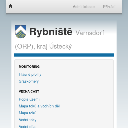
Administrace
Přihlásit
Rybniště
Varnsdorf
(ORP),
kraj
Ústecký
MONITORING
Hlásné profily
Srážkoměry
VĚCNÁ ČÁST
Popis území
Mapa toků a vodních děl
Mapa toků
Vodní toky
Vodní díla