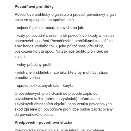
Povodňové prohlídky
Povodňové prohlídky organizuje a provádí povodňový orgán
obce ve spolupráci se správci toků:
- nejméně jednou ročně, zpravidla na jaře
- vždy po povodni s cílem určit povodňové škody a rozsah
nápravných opatření Povodňovými prohlídkami se zjišťuje
stav koryta vodního toku, jeho průtočnost, překážky,
poškození koryta apod. Na základě těchto prohlídek se
zajistí:
- volný průtočný profil
- odstranění skládek materiálu, který by mohl být stržen
proudící vodou
- oprava poškozených částí koryta
O povodňových prohlídkách se provede zápis do
povodňové knihy (termín a výsledek). Informace o
závažných ohroženích objektů nebo vzniku povodňových
škod zjištěné při povodňové prohlídce budou zapracovány
do povodňového plánu.
Předpovědní povodňová služba
Předpovědní povodňová služba informuje povodňové