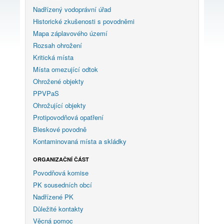
Nadřízený vodoprávní úřad
Historické zkušenosti s povodněmi
Mapa záplavového území
Rozsah ohrožení
Kritická místa
Místa omezující odtok
Ohrožené objekty
PPVPaS
Ohrožující objekty
Protipovodňová opatření
Bleskové povodně
Kontaminovaná místa a skládky
ORGANIZAČNÍ ČÁST
Povodňová komise
PK sousedních obcí
Nadřízené PK
Důležité kontakty
Věcná pomoc