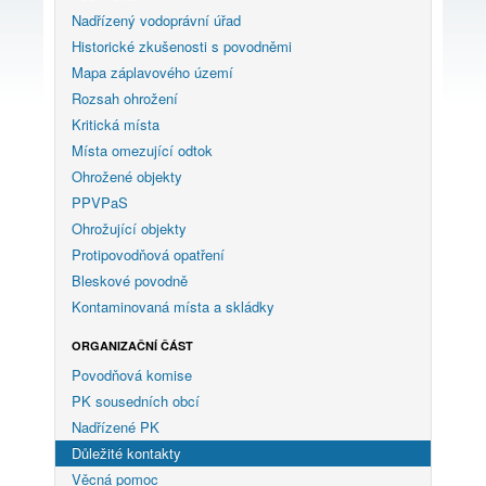
Nadřízený vodoprávní úřad
Historické zkušenosti s povodněmi
Mapa záplavového území
Rozsah ohrožení
Kritická místa
Místa omezující odtok
Ohrožené objekty
PPVPaS
Ohrožující objekty
Protipovodňová opatření
Bleskové povodně
Kontaminovaná místa a skládky
ORGANIZAČNÍ ČÁST
Povodňová komise
PK sousedních obcí
Nadřízené PK
Důležité kontakty
Věcná pomoc