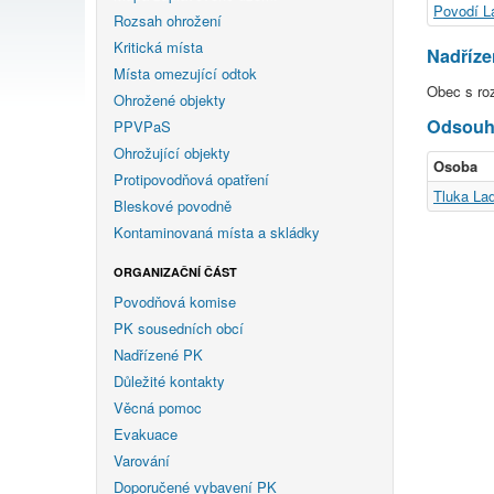
Povodí La
Rozsah ohrožení
Kritická místa
Nadříz
Místa omezující odtok
Obec s ro
Ohrožené objekty
Odsouhl
PPVPaS
Ohrožující objekty
Osoba
Protipovodňová opatření
Tluka Lad
Bleskové povodně
Kontaminovaná místa a skládky
ORGANIZAČNÍ ČÁST
Povodňová komise
PK sousedních obcí
Nadřízené PK
Důležité kontakty
Věcná pomoc
Evakuace
Varování
Doporučené vybavení PK