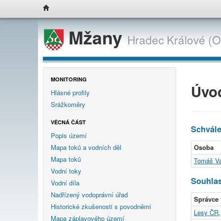
Mžany
Hradec Králové (
MONITORING
Úvo
Hlásné profily
Srážkoměry
VĚCNÁ ČÁST
Schvál
Popis území
Mapa toků a vodních děl
Osoba
Mapa toků
Tomáš Va
Vodní toky
Souhlas
Vodní díla
Nadřízený vodoprávní úřad
Správce 
Historické zkušenosti s povodněmi
Lesy ČR, 
Mapa záplavového území