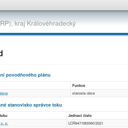
ORP),
kraj
Královéhradecký
d
ení povodňového plánu
Funkce
lena
starosta obce
né stanovisko správce toku
toku
Jednací číslo
s. p.
LCR947/083060/2021