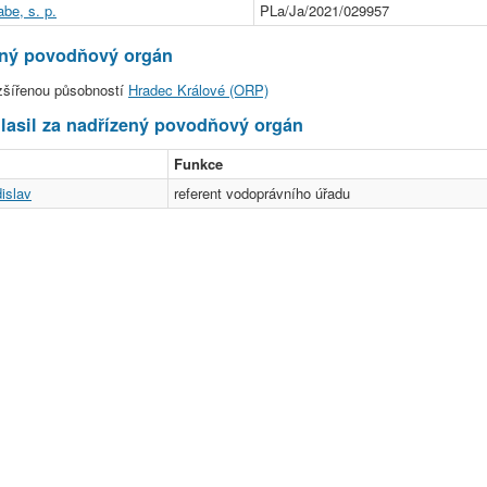
be, s. p.
PLa/Ja/2021/029957
ený povodňový orgán
zšířenou působností
Hradec Králové (ORP)
asil za nadřízený povodňový orgán
Funkce
islav
referent vodoprávního úřadu