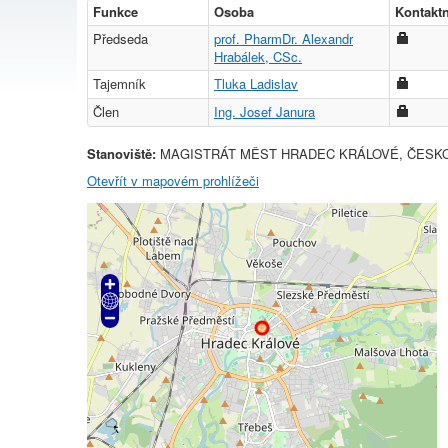
Funkce
Osoba
Kontaktn
Předseda
prof. PharmDr. Alexandr
Hrabálek, CSc.
Tajemník
Tluka Ladislav
Člen
Ing. Josef Janura
Stanoviště:
MAGISTRÁT MĚST HRADEC KRÁLOVÉ, ČESKO
Otevřít v mapovém prohlížeči