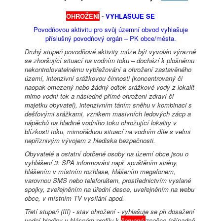
OHROŽENÍ
-
VYHLAŠUJE SE
Povodňovou aktivitu pro svůj územní obvod vyhlašuje
příslušný povodňový orgán – PK obce/města.
Druhý stupeň povodňové aktivity může být vyvolán výrazně
se zhoršující situací na vodním toku – dochází k plošnému
nekontrolovatelnému vybřežování a ohrožení zastavěného
území, intenzivní srážkovou činnosti (koncentrovaný či
naopak omezený nebo žádný odtok srážkové vody z lokalit
mimo vodní tok a následné přímé ohrožení zdraví či
majetku obyvatel), intenzivním táním sněhu v kombinaci s
dešťovými srážkami, vznikem masivních ledových zácp a
nápěchů na hladině vodního toku ohrožující lokality v
blízkosti toku, mimořádnou situací na vodním díle s velmi
nepříznivým vývojem z hlediska bezpečnosti.
Obyvatelé a ostatní dotčené osoby na území obce jsou o
vyhlášení 3. SPA informováni např. spuštěním sirény,
hlášením v místním rozhlase, hlášením megafonem,
varovnou SMS nebo telefonátem, prostřednictvím vyslané
spojky, zveřejněním na úřední desce, uveřejněním na webu
obce, v místním TV vysílání apod.
Třetí stupeň (III) - stav ohrožení - vyhlašuje se při dosažení
vodní hladiny v hlásném profilu k
červené
značce (případně