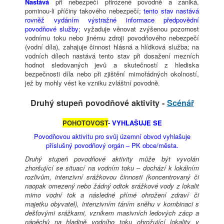
Nastává
při nebezpečí přirozené povodně a zaniká,
pominou-li příčiny takového nebezpečí;
tento stav nastává
rovněž vydáním výstražné informace předpovědní
povodňové služby
; vyžaduje věnovat zvýšenou pozornost
vodnímu toku nebo jinému zdroji povodňového nebezpečí
(vodní díla), zahajuje činnost hlásná a hlídková služba; na
vodních dílech nastává tento stav při dosažení mezních
hodnot sledovaných jevů a skutečností z hlediska
bezpečnosti díla nebo při zjištění mimořádných okolností,
jež by mohly vést ke vzniku zvláštní povodně.
Druhý stupeň povodňové aktivity -
Scénář
POHOTOVOST
-
VYHLAŠUJE SE
Povodňovou aktivitu pro svůj územní obvod vyhlašuje
příslušný povodňový orgán – PK obce/města.
Druhý stupeň povodňové aktivity může být vyvolán
zhoršující se situací na vodním toku – dochází k lokálním
rozlivům, intenzivní srážkovou činnosti (koncentrovaný či
naopak omezený nebo žádný odtok srážkové vody z lokalit
mimo vodní tok a následné přímé ohrožení zdraví či
majetku obyvatel), intenzivním táním sněhu v kombinaci s
dešťovými srážkami, vznikem masivních ledových zácp a
nápěchů na hladině vodního toku ohrožující lokality v