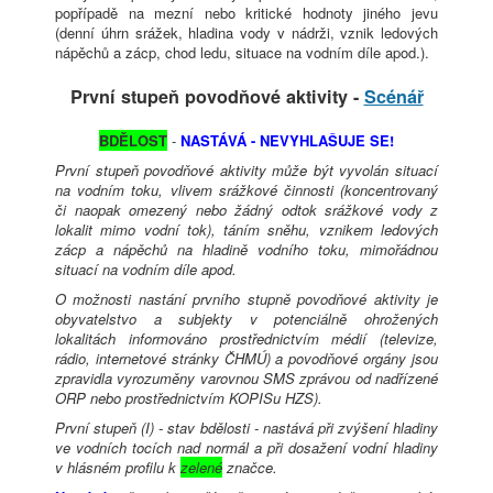
popřípadě na mezní nebo kritické hodnoty jiného jevu
(denní úhrn srážek, hladina vody v nádrži, vznik ledových
nápěchů a zácp, chod ledu, situace na vodním díle apod.).
První stupeň povodňové aktivity -
Scénář
BDĚLOST
-
NASTÁVÁ - NEVYHLAŠUJE SE!
První stupeň povodňové aktivity může být vyvolán situací
na vodním toku, vlivem srážkové činnosti (koncentrovaný
či naopak omezený nebo žádný odtok srážkové vody z
lokalit mimo vodní tok), táním sněhu, vznikem ledových
zácp a nápěchů na hladině vodního toku, mimořádnou
situací na vodním díle apod.
O možnosti nastání prvního stupně povodňové aktivity je
obyvatelstvo a subjekty v potenciálně ohrožených
lokalitách informováno prostřednictvím médií (televize,
rádio, internetové stránky ČHMÚ) a povodňové orgány jsou
zpravidla vyrozuměny varovnou SMS zprávou od nadřízené
ORP nebo prostřednictvím KOPISu HZS).
První stupeň (I) - stav bdělosti - nastává při zvýšení hladiny
ve vodních tocích nad normál a při dosažení vodní hladiny
v hlásném profilu k
zelené
značce.