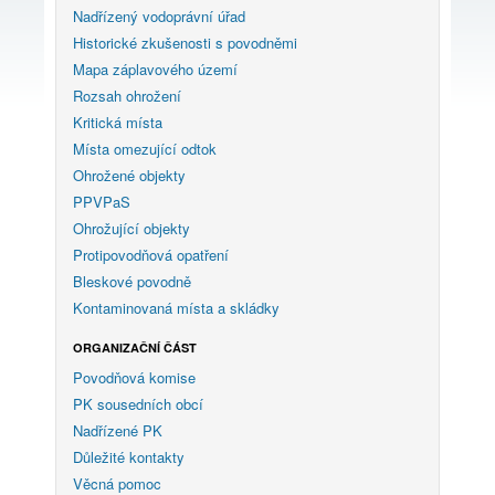
Nadřízený vodoprávní úřad
Historické zkušenosti s povodněmi
Mapa záplavového území
Rozsah ohrožení
Kritická místa
Místa omezující odtok
Ohrožené objekty
PPVPaS
Ohrožující objekty
Protipovodňová opatření
Bleskové povodně
Kontaminovaná místa a skládky
ORGANIZAČNÍ ČÁST
Povodňová komise
PK sousedních obcí
Nadřízené PK
Důležité kontakty
Věcná pomoc