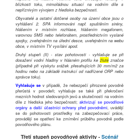
blízkosti toku, mimořádnou situací na vodním díle s
nepříznivým vývojem z hlediska bezpečnosti.
Obyvatelé a ostatní dotčené osoby na území obce jsou o
vyhlášení 2. SPA informováni např. spuštěním sirény,
hlášením v místním rozhlase, hlášením megafonem,
varovnou SMS nebo telefonátem, prostřednictvím vyslané
spojky, zveřejněním na úřední desce, uveřejněním na webu
obce, v místním TV vysílání apod.
Druhý stupeň (II) - stav pohotovosti - vyhlašuje se při
dosažení vodní hladiny v hlásném profilu ke
žluté
značce
(případně při výskytu srážek přesahujících 30 mm/m2 za
hodinu nebo na základě instrukcí od nadřízené ORP nebo
správce toku).
Vyhlašuje se
v případě, že nebezpečí přirozené povodně
přerůstá v povodeň; vyhlašuje se také při překročení
mezních hodnot sledovaných jevů a skutečností na vodním
díle z hlediska jeho bezpečnosti;
aktivizují se povodňové
orgány a další účastníci ochrany před povodněmi
, uvádějí
se do pohotovosti prostředky na zabezpečovací práce,
provádějí se opatření ke zmírnění průběhu povodně podle
povodňového plánu.
Třetí stupeň povodňové aktivity -
Scénář