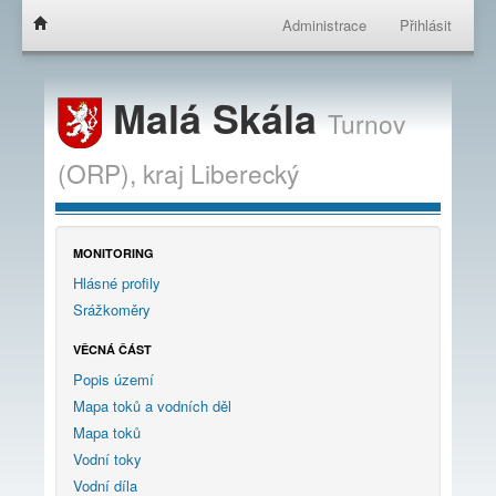
Administrace
Přihlásit
Malá Skála
Turnov
(ORP),
kraj
Liberecký
MONITORING
Hlásné profily
Srážkoměry
VĚCNÁ ČÁST
Popis území
Mapa toků a vodních děl
Mapa toků
Vodní toky
Vodní díla