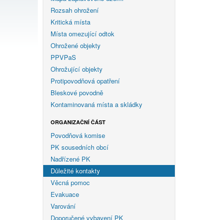
Rozsah ohrožení
Kritická místa
Místa omezující odtok
Ohrožené objekty
PPVPaS
Ohrožující objekty
Protipovodňová opatření
Bleskové povodně
Kontaminovaná místa a skládky
ORGANIZAČNÍ ČÁST
Povodňová komise
PK sousedních obcí
Nadřízené PK
Důležité kontakty
Věcná pomoc
Evakuace
Varování
Doporučené vybavení PK