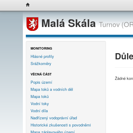
Malá Skála
Turnov (OR
MONITORING
Důle
Hlásné profily
Srážkoměry
VĚCNÁ ČÁST
Žádné kon
Popis území
Mapa toků a vodních děl
Mapa toků
Vodní toky
Vodní díla
Nadřízený vodoprávní úřad
Historické zkušenosti s povodněmi
Mapa záplavového území