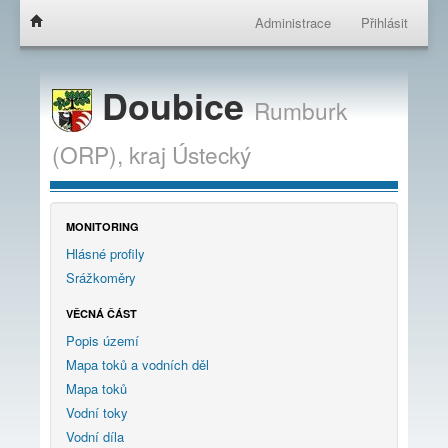
Administrace
Přihlásit
Doubice
Rumburk
(ORP),
kraj
Ústecký
MONITORING
Hlásné profily
Srážkoměry
VĚCNÁ ČÁST
Popis území
Mapa toků a vodních děl
Mapa toků
Vodní toky
Vodní díla