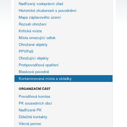
Nadřízený vodoprávní úřad
Historické zkušenosti s povodněmi
Mapa záplavového území
Rozsah ohrožení
Kritická místa
Místa omezující odtok
Ohrožené objekty
PPVPaS
Ohrožující objekty
Protipovodňová opatření
Bleskové povodně
Kontaminovaná místa a skládky
ORGANIZAČNÍ ČÁST
Povodňová komise
PK sousedních obcí
Nadřízené PK
Důležité kontakty
Věcná pomoc