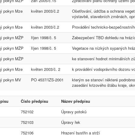
ký pokyn MŽP
září 2005/č.15
Zpracování plánu ochrany území po
ký pokyn Mze
květen 2003/č.2
Ošetřování, údržba a ochrana veget
výstavbě, stavebních změnách, opr
ký pokyn Mze
květen 2003/č.2
Provádění technicko-bezpečnostního
ký pokyn MŽP
říjen 1998/č. 5
Zabezpečení TBD dohledu na hrázíc
ký pokyn MŽP
říjen 1998/č. 5
Vegetace na nízkých sypaných hrá
ký pokyn MŽP
ke stanovení hodnot minimálních zů
ký pokyn Mze
květen 2003/č. 2
k provádění vodoprávního dozoru v
ký pokyn MV
PO 4537/IZS-2001
kterým se stanoví některé podrobno
zasedání krizového štábu kraje, ok
dpisu
Číslo předpisu
Název předpisu
752102
Úpravy potoků
752103
Úpravy řek
752106
Hrazení bystřin a strží