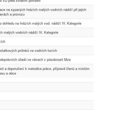
d VD před zvláštní povodní
ace na sypaných hrázích malých vodních nádrží při jejich
avách a provozu
 dohledu na hrázích malých vod. nádrží IV. Kategorie
h malých vodních nádrží IV. Kategorie
zích
statkových průtoků ve vodních tocích
odoprávních úřadů ve věcech v působnosti Mze
sti a doporučení k metodice práce, přípravě členů a místům
resu a obce