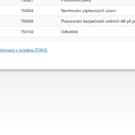
752932
Navrhování záplavových území
752935
Posuzování bezpečnosti vodních děl při p
753102
Odkaliště
informace v systému POVIS