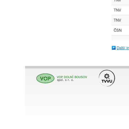
TNV
TNV
ČSN
Další 