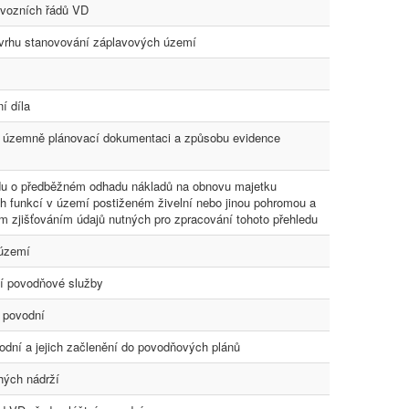
ovozních řádů VD
vrhu stanovování záplavových území
í díla
, územně plánovací dokumentaci a způsobu evidence
ledu o předběžném odhadu nákladů na obnovu majetku
h funkcí v území postiženém živelní nebo jinou pohromou a
m zjišťováním údajů nutných pro zpracování tohoto přehledu
 území
í povodňové služby
 povodní
odní a jejich začlenění do povodňových plánů
hých nádrží