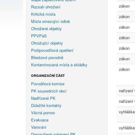
zákon
Rozsah ohrožení
Kritická místa
zákon
Místa omezující odtok
zákon
Ohrožené objekty
PPVPaS
zákon
Ohrožující objekty
zákon
Protipovodňová opatření
Bleskové povodně
zákon
Kontaminovaná místa a skládky
zákon
ORGANIZAČNÍ ČÁST
Povodňová komise
nařízení 
PK sousedních obcí
Nadřízené PK
nařízení 
Důležité kontakty
vyhláška
Věcná pomoc
Evakuace
Varování
vyhláška
Doporučené vybavení PK