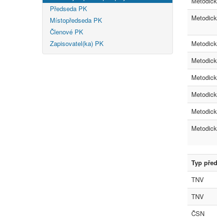
Metodic
Předseda PK
Metodic
Místopředseda PK
Členové PK
Zapisovatel(ka) PK
Metodic
Metodic
Metodic
Metodic
Metodic
Metodic
Typ pře
TNV
TNV
ČSN