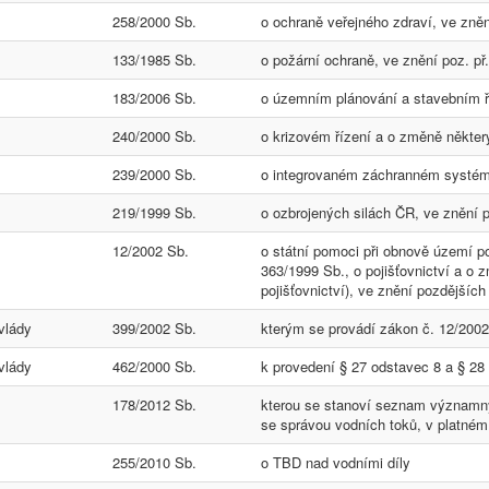
258/2000 Sb.
o ochraně veřejného zdraví, ve zněn
133/1985 Sb.
o požární ochraně, ve znění poz. př.
183/2006 Sb.
o územním plánování a stavebním ř
240/2000 Sb.
o krizovém řízení a o změně někter
239/2000 Sb.
o integrovaném záchranném systém
219/1999 Sb.
o ozbrojených silách ČR, ve znění 
12/2002 Sb.
o státní pomoci při obnově území p
363/1999 Sb., o pojišťovnictví a o
pojišťovnictví), ve znění pozdějšíc
vlády
399/2002 Sb.
kterým se provádí zákon č. 12/2002
vlády
462/2000 Sb.
k provedení § 27 odstavec 8 a § 28 
178/2012 Sb.
kterou se stanoví seznam významný
se správou vodních toků, v platném
255/2010 Sb.
o TBD nad vodními díly