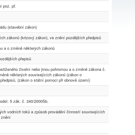
í poz. př.
ádu (stavební zákon)
ých zákonů (krizový zákon), ve znění pozdějších předpisů
u a o změně některých zákonů
pozdějších přepisů
ostiženého živelní nebo jinou pohromou a o změně zákona č.
 změně některých souvisejících zákonů (zákon o
h předpisů, (zákon o státní pomoci při obnově území)
odst. 5 zák. č. 240/2000Sb.
ch vodních toků a způsob provádění činností souvisejících
 znění