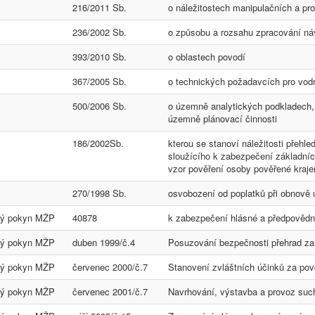
216/2011 Sb.
o náležitostech manipulačních a pr
236/2002 Sb.
o způsobu a rozsahu zpracování ná
393/2010 Sb.
o oblastech povodí
367/2005 Sb.
o technických požadavcích pro vodn
500/2006 Sb.
o územně analytických podkladech
územně plánovací činnosti
186/2002Sb.
kterou se stanoví náležitosti přeh
sloužícího k zabezpečení základníc
vzor pověření osoby pověřené kraje
270/1998 Sb.
osvobození od poplatků při obnově
ký pokyn MŽP
40878
k zabezpečení hlásné a předpovědn
ký pokyn MŽP
duben 1999/č.4
Posuzování bezpečnosti přehrad za
ký pokyn MŽP
červenec 2000/č.7
Stanovení zvláštních účinků za pov
ký pokyn MŽP
červenec 2001/č.7
Navrhování, výstavba a provoz suc