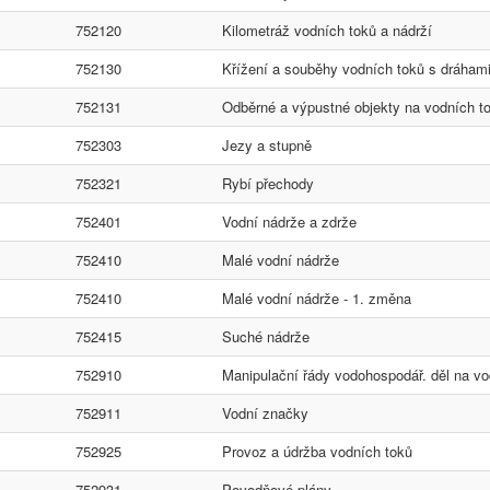
752120
Kilometráž vodních toků a nádrží
752130
Křížení a souběhy vodních toků s dráha
752131
Odběrné a výpustné objekty na vodních t
752303
Jezy a stupně
752321
Rybí přechody
752401
Vodní nádrže a zdrže
752410
Malé vodní nádrže
752410
Malé vodní nádrže - 1. změna
752415
Suché nádrže
752910
Manipulační řády vodohospodář. děl na vo
752911
Vodní značky
752925
Provoz a údržba vodních toků
752931
Povodňové plány