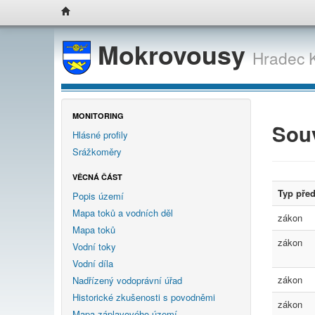
Mokrovousy
Hradec 
MONITORING
Souv
Hlásné profily
Srážkoměry
VĚCNÁ ČÁST
Typ pře
Popis území
Mapa toků a vodních děl
zákon
Mapa toků
zákon
Vodní toky
Vodní díla
zákon
Nadřízený vodoprávní úřad
Historické zkušenosti s povodněmi
zákon
Mapa záplavového území