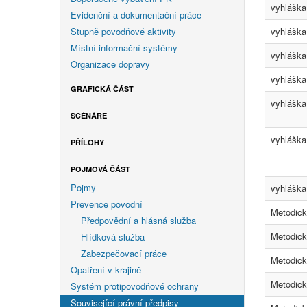
vyhláška
Evidenční a dokumentační práce
Stupně povodňové aktivity
vyhláška
Místní informační systémy
vyhláška
Organizace dopravy
vyhláška
GRAFICKÁ ČÁST
vyhláška
SCÉNÁŘE
vyhláška
PŘÍLOHY
POJMOVÁ ČÁST
Pojmy
vyhláška
Prevence povodní
Metodic
Předpovědní a hlásná služba
Metodic
Hlídková služba
Zabezpečovací práce
Metodic
Opatření v krajině
Metodic
Systém protipovodňové ochrany
Související právní předpisy