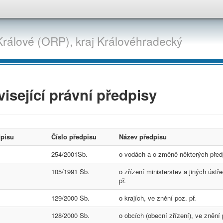
Králové (ORP),
kraj
Královéhradecký
isející právní předpisy
dpisu
Číslo předpisu
Název předpisu
254/2001Sb.
o vodách a o změně některých před
105/1991 Sb.
o zřízení ministerstev a jiných úst
př.
129/2000 Sb.
o krajích, ve znění poz. př.
128/2000 Sb.
o obcích (obecní zřízení), ve znění 