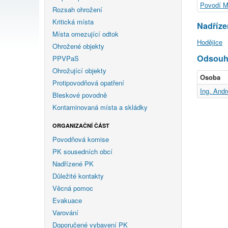
Povodí M
Rozsah ohrožení
Kritická místa
Nadříz
Místa omezující odtok
Hodějice
Ohrožené objekty
Odsouhl
PPVPaS
Ohrožující objekty
Osoba
Protipovodňová opatření
Ing. And
Bleskové povodně
Kontaminovaná místa a skládky
ORGANIZAČNÍ ČÁST
Povodňová komise
PK sousedních obcí
Nadřízené PK
Důležité kontakty
Věcná pomoc
Evakuace
Varování
Doporučené vybavení PK