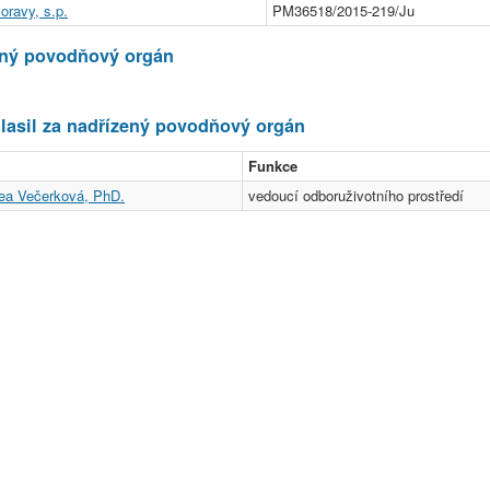
oravy, s.p.
PM36518/2015-219/Ju
ený povodňový orgán
asil za nadřízený povodňový orgán
Funkce
rea Večerková, PhD.
vedoucí odboruživotního prostředí