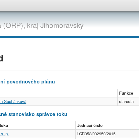
a (ORP),
kraj
Jihomoravský
d
ení povodňového plánu
Funkce
va Suchánková
starosta
né stanovisko správce toku
toku
Jednací číslo
s. p.
LCR952/002950/2015