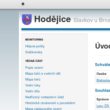
Hodějice
Slavkov u Brn
MONITORING
Úvo
Hlásné profily
Srážkoměry
VĚCNÁ ČÁST
Schvál
Popis území
Mapa toků a vodních děl
Osoba
Mapa toků
Blahosla
Vodní toky
Souhlas
Vodní díla
Nadřízený vodoprávní úřad
Správce 
Historické zkušenosti s povodněmi
Lesy ČR, 
Mapa záplavového území