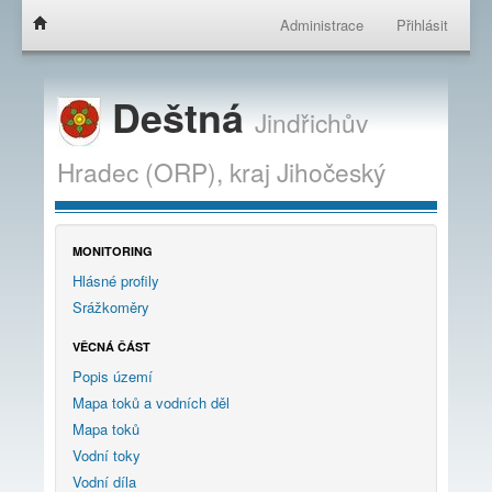
Administrace
Přihlásit
Deštná
Jindřichův
Hradec (ORP),
kraj
Jihočeský
MONITORING
Hlásné profily
Srážkoměry
VĚCNÁ ČÁST
Popis území
Mapa toků a vodních děl
Mapa toků
Vodní toky
Vodní díla