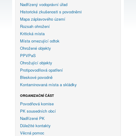
Nadřízený vodoprávní úřad
Historické zkušenosti s povodněmi
Mapa záplavového území
Rozsah ohrožení
Kritická místa
Místa omezující odtok
Ohrožené objekty
PPVPaS
Ohrožující objekty
Protipovodňová opatření
Bleskové povodně
Kontaminovaná místa a skládky
ORGANIZAČNÍ ČÁST
Povodňová komise
PK sousedních obcí
Nadřízené PK
Důležité kontakty
Věcná pomoc