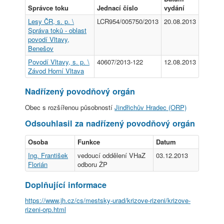
Správce toku
Jednací číslo
vydání
Lesy ČR, s. p. \
LCR954/005750/2013
20.08.2013
Správa toků - oblast
povodí Vltavy,
Benešov
Povodí Vltavy, s. p. \
40607/2013-122
12.08.2013
Závod Horní Vltava
Nadřízený povodňový orgán
Obec s rozšířenou působností
Jindřichův Hradec (ORP)
Odsouhlasil za nadřízený povodňový orgán
Osoba
Funkce
Datum
Ing. František
vedoucí oddělení VHaZ
03.12.2013
Florián
odboru ŽP
Doplňující informace
https://www.jh.cz/cs/mestsky-urad/krizove-rizeni/krizove-
rizeni-orp.html