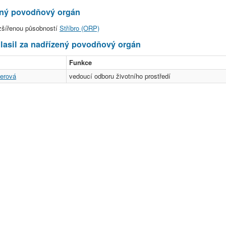
ený povodňový orgán
zšířenou působností
Stříbro (ORP)
asil za nadřízený povodňový orgán
Funkce
erová
vedoucí odboru životního prostředí