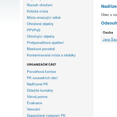
Rozsah ohrožení
Nadříz
Kritická místa
Obec s ro
Místa omezující odtok
Odsouhl
Ohrožené objekty
PPVPaS
Osoba
Ohrožující objekty
Jana Šau
Protipovodňová opatření
Bleskové povodně
Kontaminovaná místa a skládky
ORGANIZAČNÍ ČÁST
Povodňová komise
PK sousedních obcí
Nadřízené PK
Důležité kontakty
Věcná pomoc
Evakuace
Varování
Doporučené vybavení PK