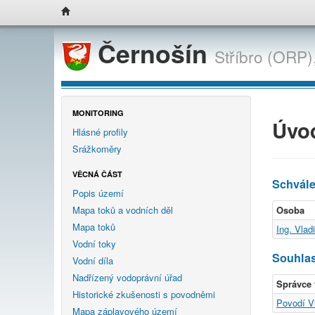
Černošín
Stříbro (ORP)
MONITORING
Úvo
Hlásné profily
Srážkoměry
VĚCNÁ ČÁST
Schvál
Popis území
Mapa toků a vodních děl
Osoba
Mapa toků
Ing. Vlad
Vodní toky
Souhlas
Vodní díla
Nadřízený vodoprávní úřad
Správce 
Historické zkušenosti s povodněmi
Povodí Vl
Mapa záplavového území