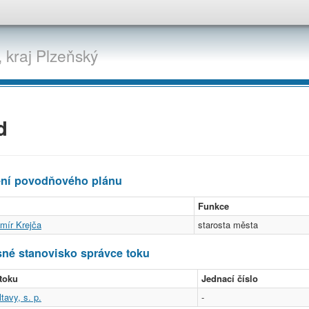
,
kraj
Plzeňský
d
ení povodňového plánu
Funkce
imír Krejča
starosta města
né stanovisko správce toku
toku
Jednací číslo
tavy, s. p.
-