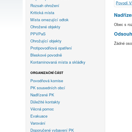
Povodí Vl
Rozsah ohrožení
Kritická místa
Nadříz
Místa omezující odtok
Obec s ro
Ohrožené objekty
Odsouhl
PPVPaS
Ohrožující objekty
Žádné os
Protipovodňová opatření
Bleskové povodně
Kontaminovaná místa a skládky
ORGANIZAČNÍ ČÁST
Povodňová komise
PK sousedních obcí
Nadřízené PK
Důležité kontakty
Věcná pomoc
Evakuace
Varování
Doporučené vybavení PK