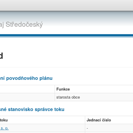
aj
Středočeský
d
ení povodňového plánu
Funkce
starosta obce
né stanovisko správce toku
toku
Jednací číslo
s. p.
-