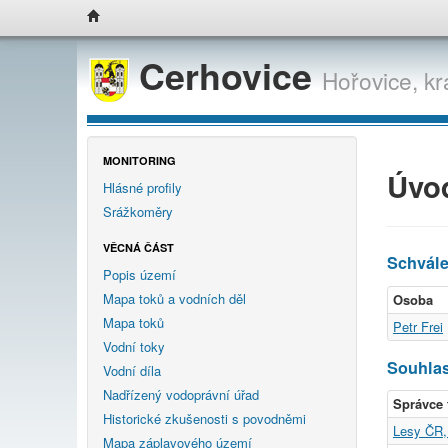
Cerhovice
Hořovice,
kr
MONITORING
Úvo
Hlásné profily
Srážkoměry
VĚCNÁ ČÁST
Schvál
Popis území
Mapa toků a vodních děl
Osoba
Mapa toků
Petr Frei
Vodní toky
Souhlas
Vodní díla
Nadřízený vodoprávní úřad
Správce 
Historické zkušenosti s povodněmi
Lesy ČR, 
Mapa záplavového území