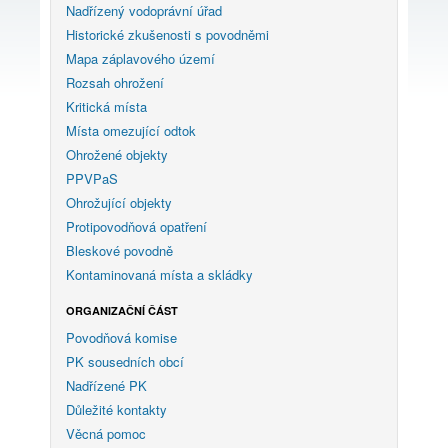
Nadřízený vodoprávní úřad
Historické zkušenosti s povodněmi
Mapa záplavového území
Rozsah ohrožení
Kritická místa
Místa omezující odtok
Ohrožené objekty
PPVPaS
Ohrožující objekty
Protipovodňová opatření
Bleskové povodně
Kontaminovaná místa a skládky
ORGANIZAČNÍ ČÁST
Povodňová komise
PK sousedních obcí
Nadřízené PK
Důležité kontakty
Věcná pomoc