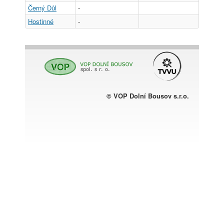
Černý Důl
-
Hostinné
-
© VOP Dolní Bousov s.r.o.