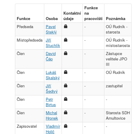
Funkce
Kontaktní
na
Funkce
Osoba
údaje
pracovišti
Poznámka
Předseda
Pavel
-
OÚ Rudník -
Steklý
starosta
Místopředseda
Jiří
-
OÚ Rudník -
Stuchlík
místostarosta
Člen
David
-
Zástupce
Čáp
velitele JPO
III
Člen
Lukáš
-
OÚ Rudník
Skalský
Člen
Jiří
-
zastupitel
Šedivý
Člen
Petr
-
-
Birtus
Člen
Michal
-
Starosta SDH
Hronek
Arnultovice
Zapisovatel
Vladimír
-
-
Holič