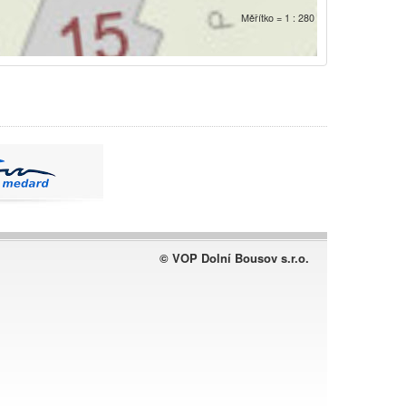
Měřítko = 1 : 280
© VOP Dolní Bousov s.r.o.