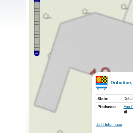
Dohalice
Sídlo:
Dohal
Předseda:
Frant
další informace