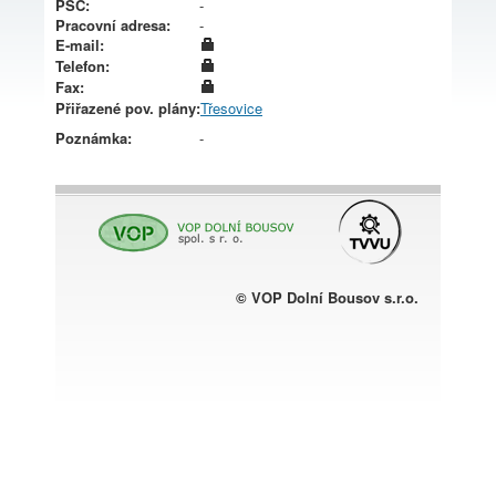
PSČ:
-
Pracovní adresa:
-
E-mail:
Telefon:
Fax:
Přiřazené pov. plány:
Třesovice
Poznámka:
-
© VOP Dolní Bousov s.r.o.