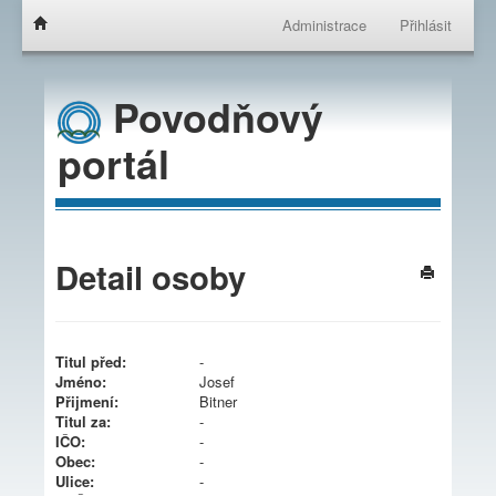
Administrace
Přihlásit
Povodňový
portál
Detail osoby
Titul před:
-
Jméno:
Josef
Přijmení:
Bitner
Titul za:
-
IČO:
-
Obec:
-
Ulice:
-