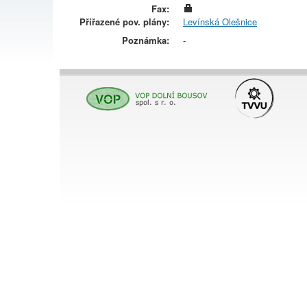
Fax:
Přiřazené pov. plány:
Levínská Olešnice
Poznámka:
-