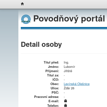
Povodňový portál
Detail osoby
Titul před:
Ing.
Jméno:
Lubomír
Přijmení:
Jiřiště
Titul za:
-
IČO:
-
Obec:
Levínská Olešnice
Ulice:
Žďár 26
PSČ:
-
Pracovní adresa:
-
E-mail:
Telefon: