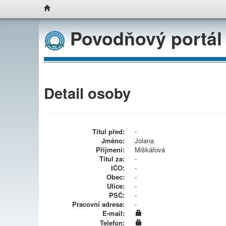
Povodňový portál
Detail osoby
Titul před:
-
Jméno:
Jolana
Přijmení:
Miškářová
Titul za:
-
IČO:
-
Obec:
-
Ulice:
-
PSČ:
-
Pracovní adresa:
-
E-mail:
Telefon: