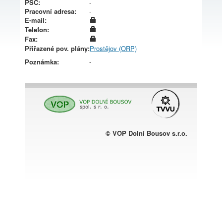
PSČ:
-
Pracovní adresa:
-
E-mail:
Telefon:
Fax:
Přiřazené pov. plány:
Prostějov (ORP)
Poznámka:
-
© VOP Dolní Bousov s.r.o.