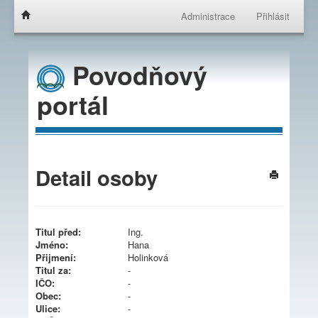
Administrace
Přihlásit
Povodňový
portál
Detail osoby
Titul před:
Ing.
Jméno:
Hana
Přijmení:
Holinková
Titul za:
-
IČO:
-
Obec:
-
Ulice:
-