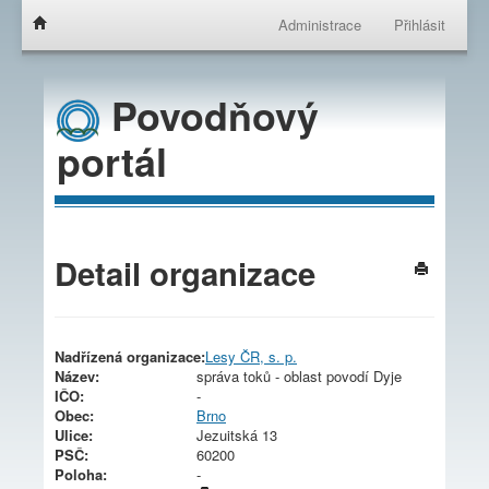
Administrace
Přihlásit
Povodňový
portál
Detail organizace
Nadřízená organizace:
Lesy ČR, s. p.
Název:
správa toků - oblast povodí Dyje
IČO:
-
Obec:
Brno
Ulice:
Jezuitská 13
PSČ:
60200
Poloha:
-