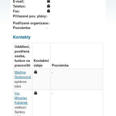
E-mail:
Telefon:
Fax:
Přiřazené pov. plány:
-
Podřízené organizace:
-
Poznámka:
-
Kontakty
Oddělení,
pověřená
osoba,
funkce na
Kontaktní
pracovišti
údaje
Poznámka
Martina
-
Grošovová
správce
toků
Ing.
-
Miroslav
Kahánek
vedoucí
Správy