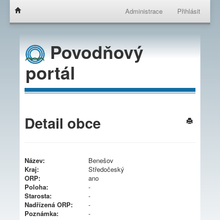
Administrace
Přihlásit
Povodňový
portál
Detail obce
Název:
Benešov
Kraj:
Středočeský
ORP:
ano
Poloha:
-
Starosta:
-
Nadřízená ORP:
-
Poznámka:
-